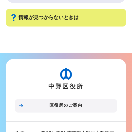
情報が見つからないときは
サ
ブ
ナ
ビ
ゲ
ー
中野区役所
シ
ョ
ン
区役所のご案内
こ
こ
ま