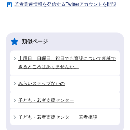
若者関連情報を発信するTwitterアカウントを開設
サ
本
ブ
文
ナ
こ
類似ページ
ビ
こ
ゲ
ま
土曜日、日曜日、祝日でも育児について相談で
ー
で
きるところはありませんか。
シ
ョ
みらいステップなかの
ン
こ
こ
子ども・若者支援センター
か
ら
子ども・若者支援センター 若者相談