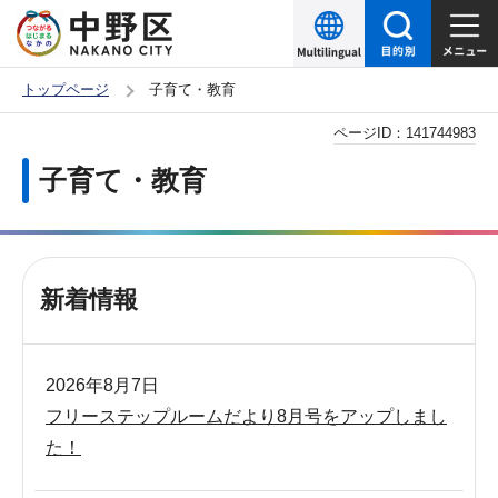
こ
の
ペ
トップページ
子育て・教育
ー
本
ページID：
141744983
ジ
文
の
子育て・教育
こ
先
こ
頭
か
で
ら
す
新着情報
2026年8月7日
フリーステップルームだより8月号をアップしまし
た！