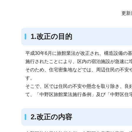
サ
更新
ブ
ナ
1.改正の目的
ビ
ゲ
ー
平成30年6月に旅館業法が改正され、構造設備の
シ
施行されたことにより、区内の宿泊施設が急速に
ョ
そのため、住宅密集地などでは、周辺住民の不安
ン
す。
こ
そこで、区では住民の不安や懸念を取り除き、良
こ
て、「中野区旅館業法施行条例」及び「中野区住
か
ら
2.改正の内容