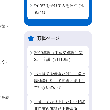
宿泊料を受けて人を宿泊させ
るには
旅館・
類似ページ
2019年度（平成31年度）第
25回庁議（3月10日）
ように
ポイ捨てや歩きたばこ、路上
喫煙者に対して罰則は適用し
ていないのか？
とを義
【新しくなりました】中野駅
北口東西連絡路下喫煙所