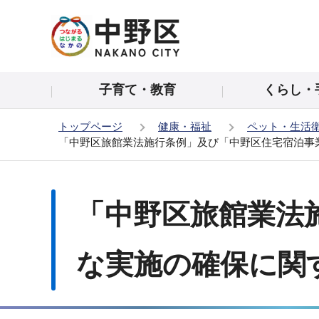
こ
の
ペ
ー
子育て・教育
くらし・
ジ
の
トップページ
健康・福祉
ペット・生活
先
「中野区旅館業法施行条例」及び「中野区住宅宿泊事
頭
で
本
す
文
「中野区旅館業法
こ
こ
か
な実施の確保に関
ら