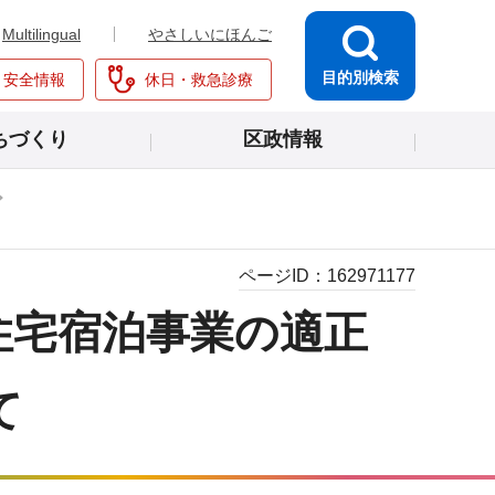
Multilingual
やさしいにほんご
目的別検索
・安全情報
休日・救急診療
ちづくり
区政情報
ページID：
162971177
住宅宿泊事業の適正
て