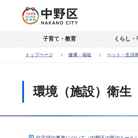
こ
の
ペ
ー
子育て・教育
くらし・
ジ
の
トップページ
健康・福祉
ペット・生活
先
頭
本
で
文
す
こ
環境（施設）衛生
こ
か
ら
サ
住宅宿泊事業について（中野区の民泊ルール