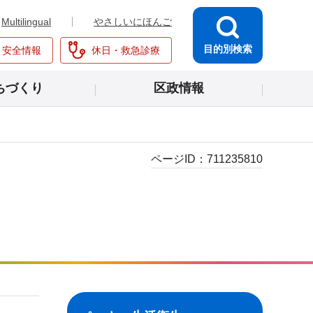
Multilingual
やさしいにほんご
目的別検索
・安全情報
休日・救急診療
ちづくり
区政情報
ページID：
711235810