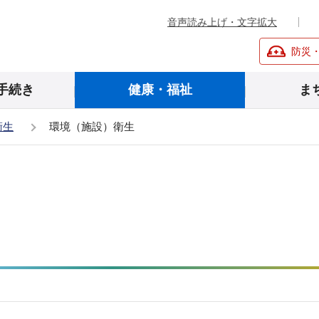
音声読み上げ・文字拡大
防災
手続き
健康・福祉
ま
衛生
環境（施設）衛生
）