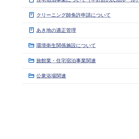
ブ
ナ
クリーニング師免許申請について
ビ
ゲ
あき地の適正管理
ー
環境衛生関係施設について
シ
ョ
旅館業・住宅宿泊事業関連
ン
こ
公衆浴場関連
こ
か
本
ら
文
こ
こ
ま
で