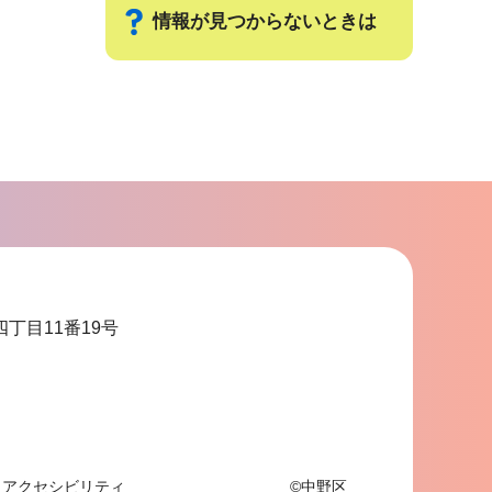
情報が見つからないときは
サ
ブ
ナ
ビ
ゲ
ー
シ
ョ
四丁目11番19号
ン
こ
こ
ま
で
アクセシビリティ
©中野区