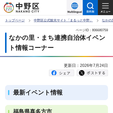
こ
の
ペ
トップページ
中野区公式観光サイト「まるっと中野」
なかの
ー
本
ページID：
806680759
ジ
文
なかの里・まち連携自治体イベン
の
こ
先
ト情報コーナー
こ
頭
か
で
ら
更新日：2026年7月24日
す
最新イベント情報
福島県喜多方市