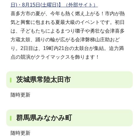
日)・8月15日(土曜日)】（外部サイト）
喜多方市の夏が、今年も熱く燃え上がる！市内が熱
気と興奮に包まれる夏最大級のイベントです。初日
は、子どもたちによるまつり囃子や勇壮な会津喜多
方蔵太鼓、踊りの輪が広がる会津磐梯山庄助おど
り。2日目は、19町内21台の太鼓台が集結。迫力満
点の競演がクライマックスを飾ります！
茨城県常陸太田市
随時更新
群馬県みなかみ町
随時更新