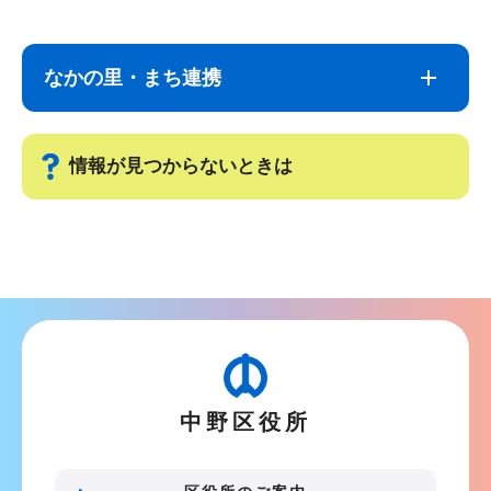
サ
本
ブ
文
なかの里・まち連携
ナ
こ
ビ
こ
ゲ
ま
情報が見つからないときは
ー
で
シ
サ
ョ
ブ
ン
ナ
こ
ビ
こ
ゲ
か
ー
ら
中野区役所
シ
ョ
ン