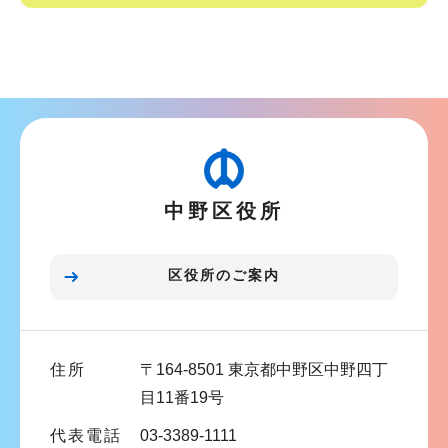
ョ
サ
ン
ブ
こ
ナ
こ
ビ
か
ゲ
ら
ー
中野区役所
シ
ョ
ン
区役所のご案内
こ
こ
ま
住所
〒164-8501 東京都中野区中野四丁
で
目11番19号
代表電話
03-3389-1111