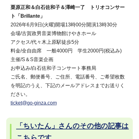
栗原正和＆白石佐和子＆澤崎一了 トリオコンサー
ト「Brillante」
2026年6月9日(火曜)開場13時00分開演13時30分
会場/古賀政男音楽博物館けやきホール
アクセス/代々木上原駅徒歩5分
料金/全自由席 一般4000円 学生2000円(税込み)
主催/S＆S音楽企画
お申込み/白石佐和子コンサート事務局
ご氏名、郵便番号、ご住所、電話番号、ご希望枚数
を明記のうえ、下記のメールアドレスまでお送りく
ださい。
ticket@go-ginza.com
「ちいたん」さんのその他の記事は
こちらです