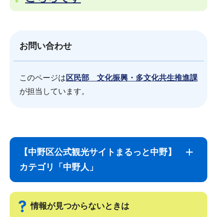
お問い合わせ
このページは
区民部 文化振興・多文化共生推進課
が担当しています。
サ
本
ブ
文
【中野区公式観光サイトまるっと中野】
ナ
こ
カテゴリ「中野人」
ビ
こ
ゲ
ま
ー
で
情報が見つからないときは
シ