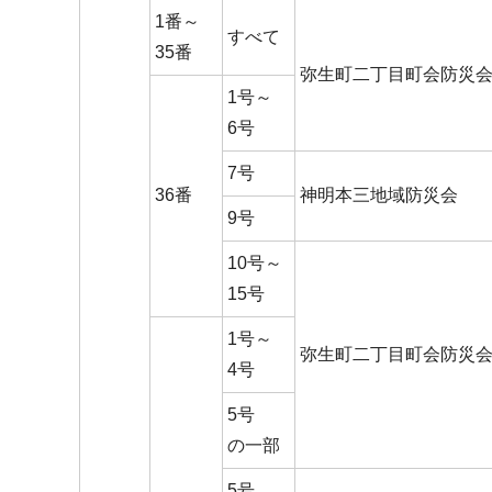
1番～
すべて
35番
弥生町二丁目町会防災
1号～
6号
7号
36番
神明本三地域防災会
9号
10号～
15号
1号～
弥生町二丁目町会防災
4号
5号
の一部
5号