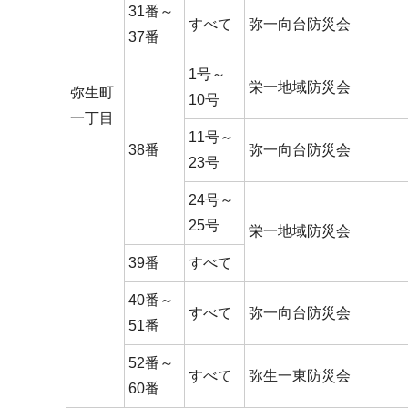
31番～
すべて
弥一向台防災会
37番
1号～
栄一地域防災会
弥生町
10号
一丁目
11号～
38番
弥一向台防災会
23号
24号～
25号
栄一地域防災会
39番
すべて
40番～
すべて
弥一向台防災会
51番
52番～
すべて
弥生一東防災会
60番