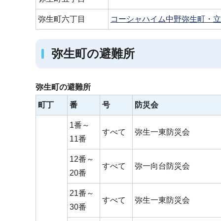
弥生町六丁目
コーシャハイム中野弥生町・立
弥生町の避難所
弥生町の避難所
町丁
番
号
防災会
1番～
すべて
弥生一東防災会
11番
12番～
すべて
弥一向台防災会
20番
21番～
すべて
弥生一東防災会
30番