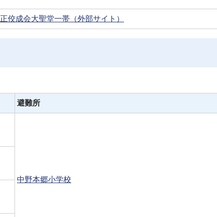
正佼成会大聖堂一帯（外部サイト）
避難所
中野本郷小学校