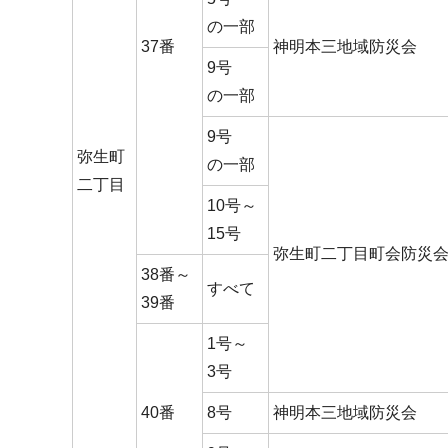
の一部
37番
神明本三地域防災会
9号
の一部
9号
弥生町
の一部
二丁目
10号～
15号
弥生町二丁目町会防災
38番～
すべて
39番
1号～
3号
40番
8号
神明本三地域防災会