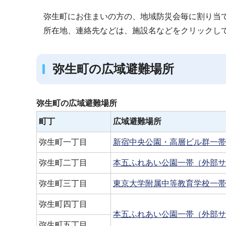
ブ
弥生町にお住まいの方の、地域防災会毎に割り当
ナ
所在地、連絡先などは、施設名などをクリックし
ビ
ゲ
ー
弥生町の広域避難場所
シ
ョ
弥生町の広域避難場所
ン
こ
町丁
広域避難場所
こ
弥生町一丁目
新宿中央公園・高層ビル群一帯
か
ら
弥生町二丁目
本五ふれあい公園一帯（外部サ
弥生町三丁目
東京大学附属中等教育学校一帯
弥生町四丁目
本五ふれあい公園一帯（外部サ
弥生町五丁目