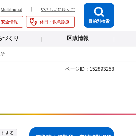
Multilingual
やさしいにほんご
目的別検索
・安全情報
休日・救急診療
ちづくり
区政情報
場所
ページID：
152893253