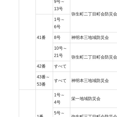
9号～
13号
弥生町二丁目町会防災
1号～
6号
41番
8号
神明本三地域防災会
10号～
21号
弥生町二丁目町会防災
42番
すべて
43番～
すべて
神明本三地域防災会
53番
1号～
栄一地域防災会
4号
5号～
1番
弥生町三丁目町会防災