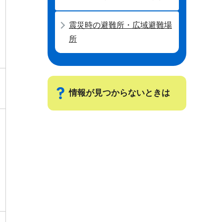
震災時の避難所・広域避難場
所
情報が見つからないときは
サ
ブ
ナ
ビ
ゲ
ー
シ