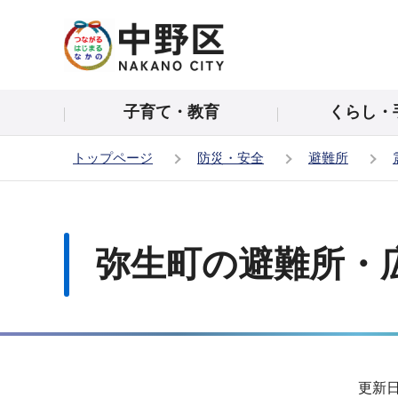
こ
の
ペ
ー
子育て・教育
くらし・
ジ
の
トップページ
防災・安全
避難所
先
頭
本
で
文
す
こ
弥生町の避難所・
こ
か
ら
サ
更新日