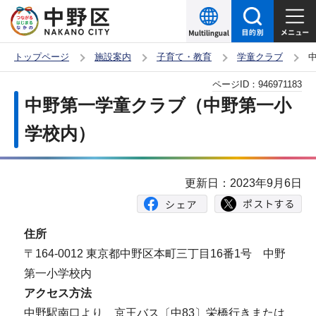
こ
の
ペ
トップページ
施設案内
子育て・教育
学童クラブ
ー
本
ページID：
946971183
ジ
文
中野第一学童クラブ（中野第一小
の
こ
先
学校内）
こ
頭
か
で
ら
更新日：2023年9月6日
す
住所
〒164-0012 東京都中野区本町三丁目16番1号 中野
第一小学校内
アクセス方法
中野駅南口より 京王バス〔中83〕栄橋行きまたは