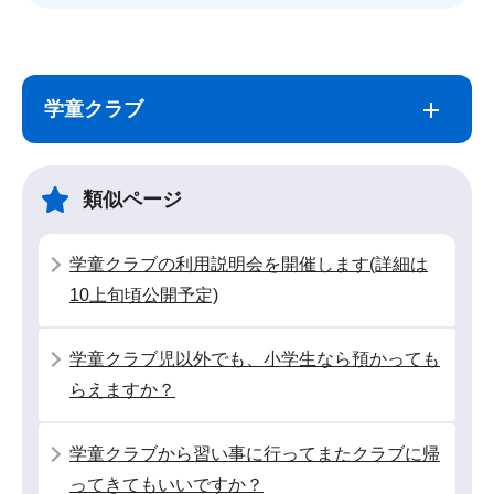
サ
本
ブ
文
学童クラブ
ナ
こ
ビ
こ
ゲ
ま
類似ページ
ー
で
シ
学童クラブの利用説明会を開催します(詳細は
ョ
10上旬頃公開予定)
ン
こ
学童クラブ児以外でも、小学生なら預かっても
こ
らえますか？
か
ら
学童クラブから習い事に行ってまたクラブに帰
ってきてもいいですか？