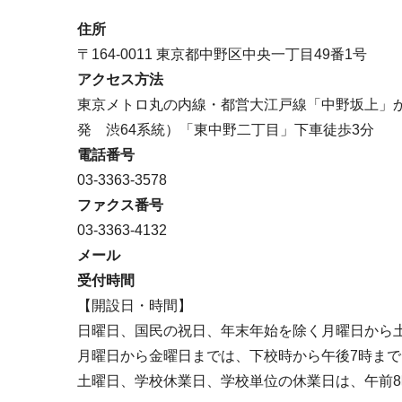
ブ
住所
ナ
〒164-0011 東京都中野区中央一丁目49番1号
ビ
アクセス方法
ゲ
東京メトロ丸の内線・都営大江戸線「中野坂上」か
ー
発 渋64系統）「東中野二丁目」下車徒歩3分
シ
電話番号
ョ
03-3363-3578
ン
ファクス番号
こ
03-3363-4132
こ
メール
か
受付時間
ら
【開設日・時間】
日曜日、国民の祝日、年末年始を除く月曜日から
月曜日から金曜日までは、下校時から午後7時まで
土曜日、学校休業日、学校単位の休業日は、午前8