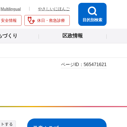
Multilingual
やさしいにほんご
目的別検索
・安全情報
休日・救急診療
ちづくり
区政情報
ページID：
565471621