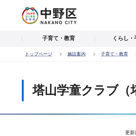
こ
の
ペ
ー
子育て・教育
くらし・
ジ
の
トップページ
施設案内
子育て・教育
先
頭
本
で
文
す
こ
塔山学童クラブ（
こ
か
ら
サ
更新