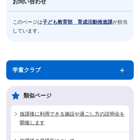
お問い合わせ
このページは
子ども教育部 育成活動推進課
が担当
しています。
サ
本
ブ
文
学童クラブ
ナ
こ
ビ
こ
ゲ
ま
類似ページ
ー
で
シ
放課後に利用できる施設や過ごし方の説明会を
ョ
開催します
ン
こ