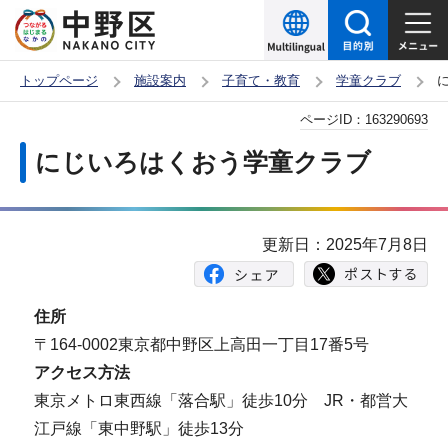
こ
の
ペ
トップページ
施設案内
子育て・教育
学童クラブ
ー
本
ページID：
163290693
ジ
文
の
にじいろはくおう学童クラブ
こ
先
こ
頭
か
で
更新日：2025年7月8日
ら
す
住所
〒164-0002東京都中野区上高田一丁目17番5号
アクセス方法
東京メトロ東西線「落合駅」徒歩10分 JR・都営大
江戸線「東中野駅」徒歩13分