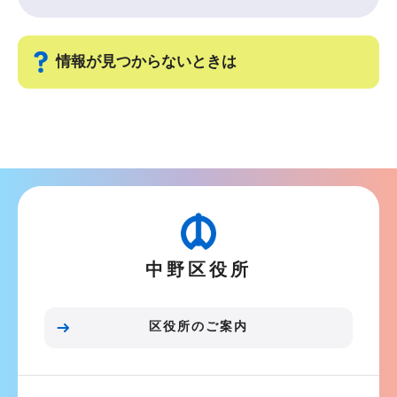
情報が見つからないときは
サ
ブ
ナ
ビ
ゲ
ー
中野区役所
シ
ョ
ン
区役所のご案内
こ
こ
ま