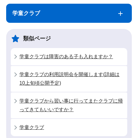
サ
本
ブ
文
学童クラブ
ナ
こ
ビ
こ
ゲ
ま
類似ページ
ー
で
シ
学童クラブは障害のある子も入れますか？
ョ
ン
学童クラブの利用説明会を開催します(詳細は
こ
10上旬頃公開予定)
こ
か
学童クラブから習い事に行ってまたクラブに帰
ら
ってきてもいいですか？
学童クラブ