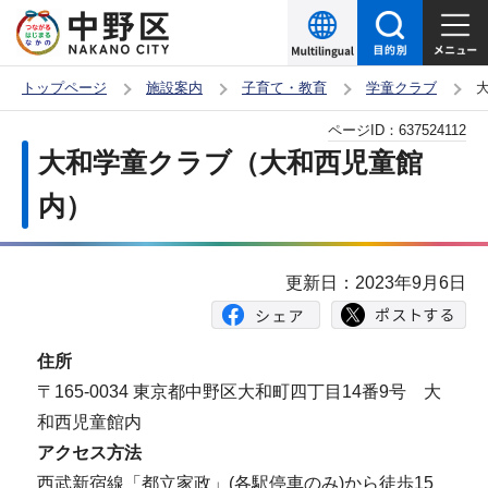
こ
の
ペ
トップページ
施設案内
子育て・教育
学童クラブ
ー
本
ページID：
637524112
ジ
文
大和学童クラブ（大和西児童館
の
こ
先
内）
こ
頭
か
で
ら
更新日：2023年9月6日
す
住所
〒165-0034 東京都中野区大和町四丁目14番9号 大
和西児童館内
アクセス方法
西武新宿線「都立家政」(各駅停車のみ)から徒歩15