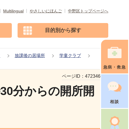
Multilingual
やさしいにほんご
中野区トップページへ
目的別から探す
校
放課後の居場所
学童クラブ
急病・救急
ページID：
472346277
30分からの開所開
相談