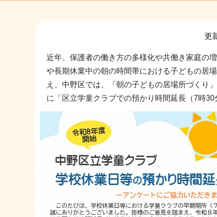
サ
更新
ブ
ナ
近年、保護者の働き方の多様化や共働き家庭の増
ビ
や長期休業中の朝の時間帯における子どもの居場
ゲ
え、中野区では、「朝の子どもの居場所づくり」
ー
に「区立学童クラブでの預かり時間延長（7時30
シ
ョ
ン
こ
こ
か
ら