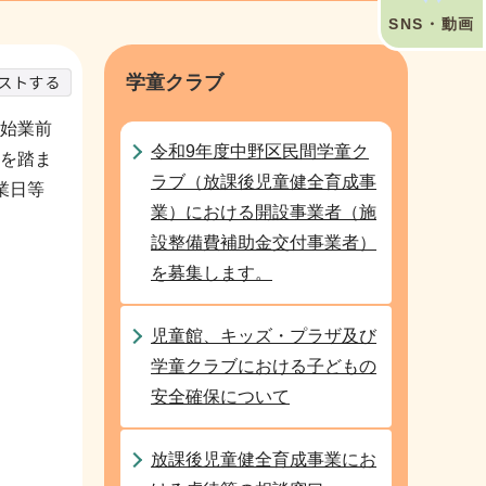
SNS・動画
学童クラブ
始業前
令和9年度中野区民間学童ク
を踏ま
ラブ（放課後児童健全育成事
業日等
業）における開設事業者（施
設整備費補助金交付事業者）
を募集します。
児童館、キッズ・プラザ及び
学童クラブにおける子どもの
安全確保について
放課後児童健全育成事業にお