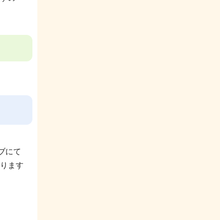
こ
ま
で
ブにて
ります