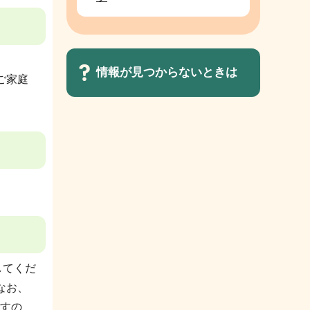
情報が見つからないときは
ご家庭
サ
ブ
ナ
ビ
ゲ
ー
シ
ョ
してくだ
ン
なお、
こ
すの