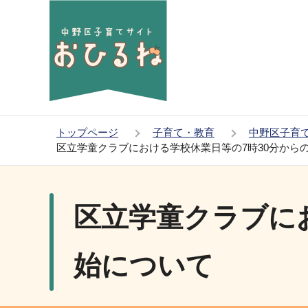
こ
の
ペ
ー
ジ
の
先
トップページ
子育て・教育
中野区子育
頭
区立学童クラブにおける学校休業日等の7時30分から
で
本
す
文
区立学童クラブに
こ
こ
か
始について
ら