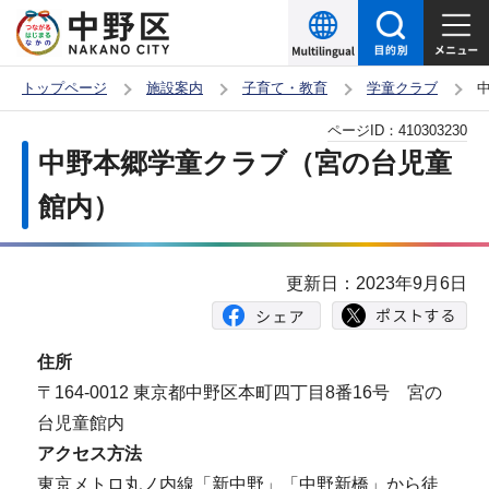
こ
の
ペ
トップページ
施設案内
子育て・教育
学童クラブ
ー
本
ページID：
410303230
ジ
文
中野本郷学童クラブ（宮の台児童
の
こ
先
館内）
こ
頭
か
で
ら
更新日：2023年9月6日
す
住所
〒164-0012 東京都中野区本町四丁目8番16号 宮の
台児童館内
アクセス方法
東京メトロ丸ノ内線「新中野」「中野新橋」から徒