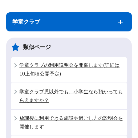
サ
本
ブ
文
学童クラブ
ナ
こ
ビ
こ
ゲ
ま
類似ページ
ー
で
シ
学童クラブの利用説明会を開催します(詳細は
ョ
10上旬頃公開予定)
ン
こ
学童クラブ児以外でも、小学生なら預かっても
こ
らえますか？
か
ら
放課後に利用できる施設や過ごし方の説明会を
開催します