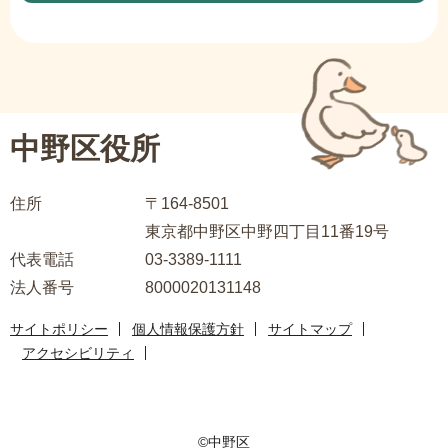
サ
ブ
ナ
ビ
中野区役所
ゲ
ー
住所
〒164-8501
シ
東京都中野区中野四丁目11番19号
ョ
代表電話
03-3389-1111
ン
法人番号
8000020131148
こ
こ
サイトポリシー
個人情報保護方針
サイトマップ
ま
アクセシビリティ
で
©中野区