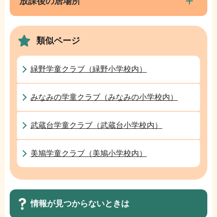
ナ
放課後の居場所
こ
ビ
ま
ゲ
で
類似ページ
ー
シ
ョ
緑野学童クラブ（緑野小学校内）
ン
こ
みなみの学童クラブ（みなみの小学校内）
こ
か
武蔵台学童クラブ（武蔵台小学校内）
ら
美鳩学童クラブ（美鳩小学校内）
情報が見つからないときは