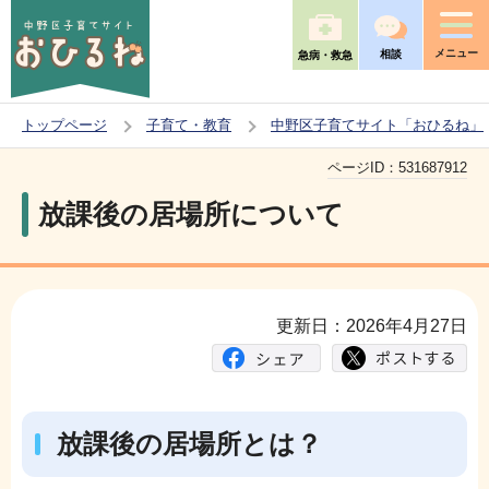
こ
の
メニュー
相談
急病・救急
ペ
ー
トップページ
子育て・教育
中野区子育てサイト「おひるね」
ジ
本
の
ページID：
531687912
文
先
放課後の居場所について
こ
頭
こ
で
か
す
ら
更新日：2026年4月27日
放課後の居場所とは？