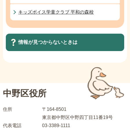
ら
キッズボイス学童クラブ 平和の森校
情報が見つからないときは
サ
ブ
ナ
ビ
中野区役所
ゲ
ー
住所
〒164-8501
シ
東京都中野区中野四丁目11番19号
ョ
代表電話
03-3389-1111
ン