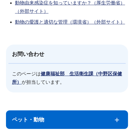
動物由来感染症を知っていますか？（厚生労働省）
（外部サイト）
動物の愛護と適切な管理（環境省）（外部サイト）
お問い合わせ
このページは
健康福祉部 生活衛生課（中野区保健
所）
が担当しています。
サ
本
ブ
文
ペット・動物
ナ
こ
ビ
こ