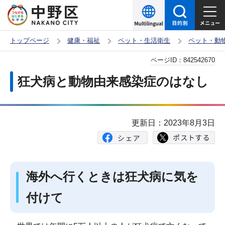
こ
の
ペ
トップページ
健康・福祉
ペット・生活衛生
ペット・動
ー
本
ページID：
842542670
ジ
文
の
狂犬病と動物由来感染症のはなし
こ
先
こ
頭
か
で
更新日：2023年8月3日
ら
す
海外へ行くときは狂犬病に気を
付けて