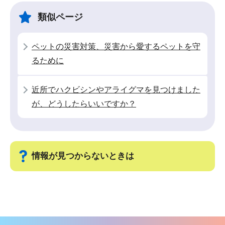
ゲ
ま
類似ページ
ー
で
シ
ペットの災害対策、災害から愛するペットを守
ョ
るために
ン
こ
近所でハクビシンやアライグマを見つけました
こ
が、どうしたらいいですか？
か
ら
情報が見つからないときは
サ
ブ
ナ