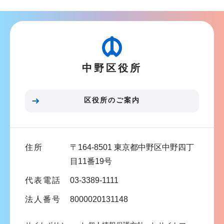
ン
ナ
こ
ビ
こ
ゲ
か
ー
ら
中野区役所
シ
ョ
ン
区役所のご案内
こ
こ
ま
住所
〒164-8501 東京都中野区中野四丁
で
目11番19号
代表電話
03-3389-1111
法人番号
8000020131148