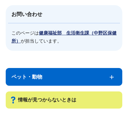
お問い合わせ
このページは
健康福祉部 生活衛生課（中野区保健
所）
が担当しています。
サ
本
ブ
文
ペット・動物
ナ
こ
ビ
こ
ゲ
ま
情報が見つからないときは
ー
で
シ
サ
ョ
ブ