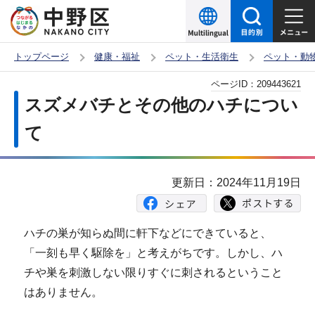
こ
の
ペ
トップページ
健康・福祉
ペット・生活衛生
ペット・動
ー
本
ページID：
209443621
ジ
文
スズメバチとその他のハチについ
の
こ
先
て
こ
頭
か
で
ら
更新日：2024年11月19日
す
ハチの巣が知らぬ間に軒下などにできていると、
「一刻も早く駆除を」と考えがちです。しかし、ハ
チや巣を刺激しない限りすぐに刺されるということ
はありません。