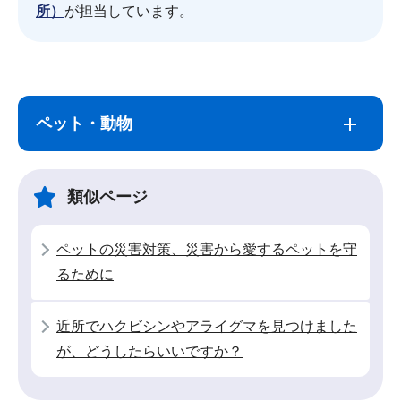
所）
が担当しています。
サ
本
ブ
文
ペット・動物
ナ
こ
ビ
こ
ゲ
ま
類似ページ
ー
で
シ
ペットの災害対策、災害から愛するペットを守
ョ
るために
ン
こ
近所でハクビシンやアライグマを見つけました
こ
が、どうしたらいいですか？
か
ら