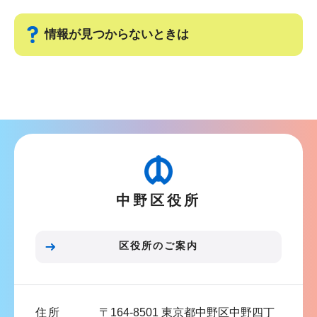
情報が見つからないときは
サ
ブ
ナ
ビ
ゲ
ー
中野区役所
シ
ョ
ン
区役所のご案内
こ
こ
ま
住所
〒164-8501 東京都中野区中野四丁