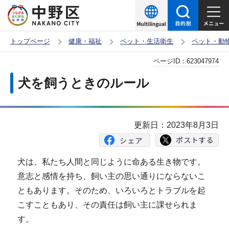
こ
の
ペ
トップページ
健康・福祉
ペット・生活衛生
ペット・動
ー
本
ページID：
623047974
ジ
文
の
犬を飼うときのルール
こ
先
こ
頭
か
で
更新日：2023年8月3日
ら
す
犬は、私たち人間と同じように命ある生き物です。
意志と感情を持ち、飼い主の思い通りにならないこ
ともあります。そのため、いろいろとトラブルを起
こすこともあり、その責任は飼い主に課せられま
す。