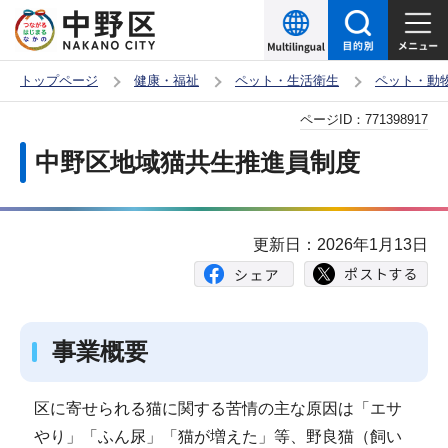
こ
の
ペ
トップページ
健康・福祉
ペット・生活衛生
ペット・動
ー
本
ページID：
771398917
ジ
文
の
中野区地域猫共生推進員制度
こ
先
こ
頭
か
で
更新日：2026年1月13日
ら
す
事業概要
区に寄せられる猫に関する苦情の主な原因は「エサ
やり」「ふん尿」「猫が増えた」等、野良猫（飼い