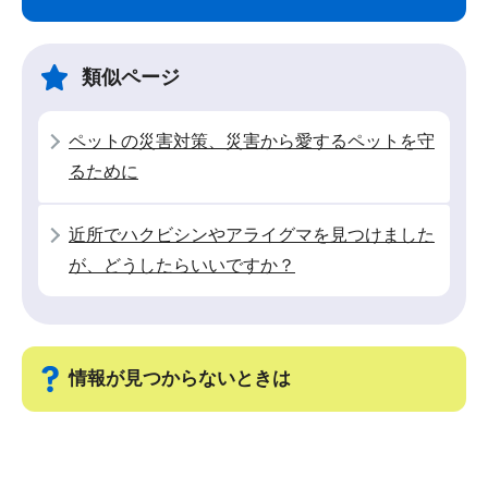
ナ
こ
ビ
こ
ゲ
ま
類似ページ
ー
で
シ
ペットの災害対策、災害から愛するペットを守
ョ
るために
ン
こ
近所でハクビシンやアライグマを見つけました
こ
が、どうしたらいいですか？
か
ら
情報が見つからないときは
サ
ブ