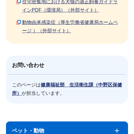
住宅密集地における犬猫の適正飼養ガイドラ
インPDF（環境局）（外部サイト）
動物由来感染症（厚生労働省健康局ホームペ
ージ ）（外部サイト）
お問い合わせ
このページは
健康福祉部 生活衛生課（中野区保健
所）
が担当しています。
サ
本
ブ
文
ペット・動物