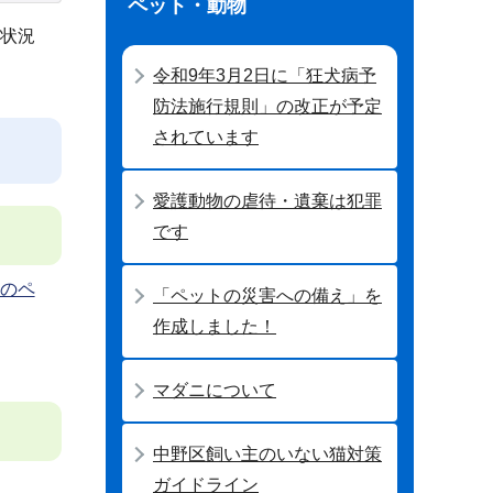
ペット・動物
、状況
令和9年3月2日に「狂犬病予
防法施行規則」の改正が予定
されています
愛護動物の虐待・遺棄は犯罪
です
のペ
「ペットの災害への備え」を
作成しました！
マダニについて
中野区飼い主のいない猫対策
ガイドライン