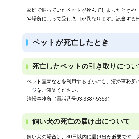
ブ
家庭で飼っていたペットが死んでしまったときや、
ナ
や場所によって受付窓口が異なります。該当する
ビ
ゲ
ー
ペットが死亡したとき
シ
ョ
ン
死亡したペットの引き取りについ
こ
ペット霊園などを利用するほかにも、清掃事務所に
こ
ージ
をご確認ください。
か
清掃事務所（電話番号03-3387-5353）
ら
飼い犬の死亡の届け出について
飼い犬の場合は、30日以内に届け出が必要です。