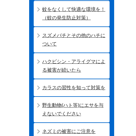
蚊をなくして快適な環境を！
（蚊の発生防止対策）
スズメバチとその他のハチに
ついて
ハクビシン・アライグマによ
る被害が続いたら
カラスの習性を知って対策を
野生動物(ハト等)にエサを与
えないでください
ネズミの被害にご注意を