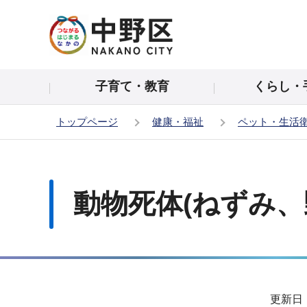
こ
の
ペ
ー
子育て・教育
くらし・
ジ
の
トップページ
健康・福祉
ペット・生活
先
頭
本
で
文
す
こ
動物死体(ねずみ
こ
か
ら
サ
更新日：