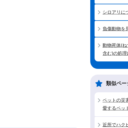
シロアリに
負傷動物を
動物死体(
含む)の処
類似ペー
ペットの災
愛するペッ
近所でハク