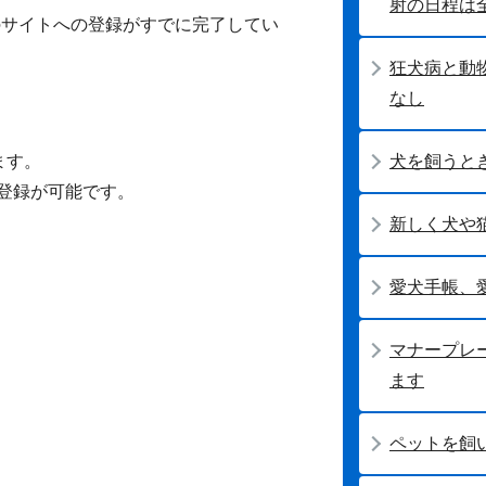
射の日程は
のサイトへの登録がすでに完了してい
狂犬病と動
なし
犬を飼うと
ます。
登録が可能です。
新しく犬や
愛犬手帳、
マナープレ
ます
ペットを飼