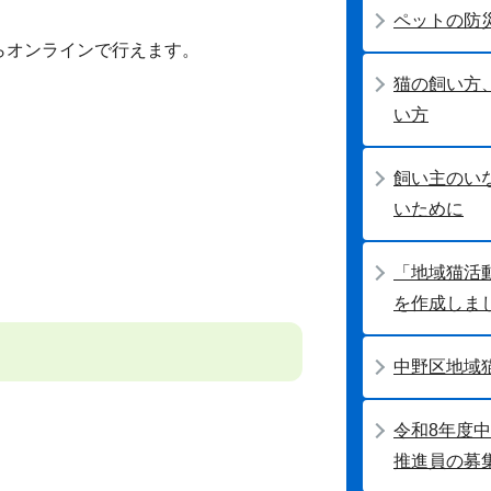
ペットの防
らオンラインで行えます。
猫の飼い方
い方
飼い主のい
いために
「地域猫活
を作成しま
中野区地域
令和8年度
推進員の募