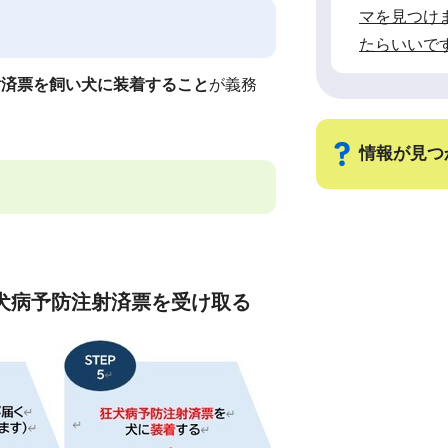
マを見つけ
たらいいで
射済票を飼い犬に装着すること
が義務
情報が見つ
サ
ブ
ナ
犬病予防注射済票を受け取る
ビ
ゲ
ー
シ
ョ
ン