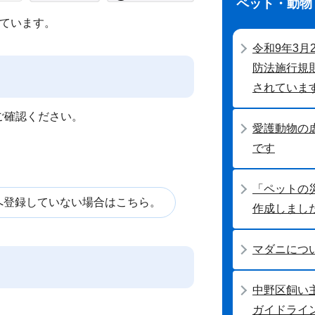
ペット・動物
ています。
令和9年3月
防法施行規
されていま
ご確認ください。
愛護動物の
です
「ペットの
へ登録していない場合はこちら。
作成しまし
マダニにつ
中野区飼い
ガイドライ