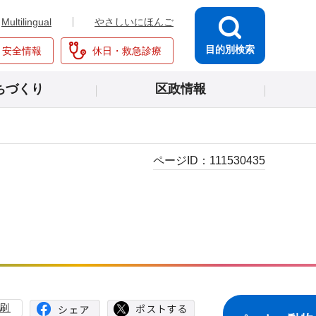
Multilingual
やさしいにほんご
目的別検索
・安全情報
休日・救急診療
ちづくり
区政情報
ページID：
111530435
刷