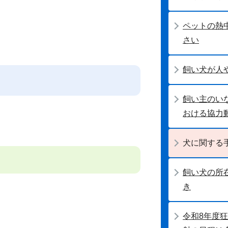
ペットの熱
さい
飼い犬が人
飼い主のい
おける協力
犬に関する
飼い犬の所
き
令和8年度