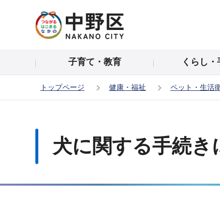
こ
の
ペ
ー
子育て・教育
くらし・
ジ
の
トップページ
健康・福祉
ペット・生活
先
頭
本
で
文
す
こ
犬に関する手続き
こ
か
ら
サ