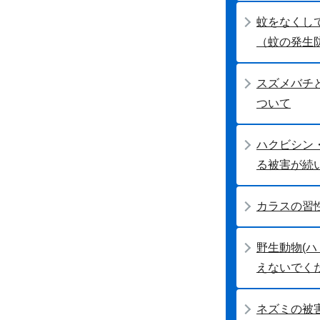
蚊をなくし
（蚊の発生
スズメバチ
ついて
ハクビシン
る被害が続
カラスの習
野生動物(ハ
えないでく
ネズミの被