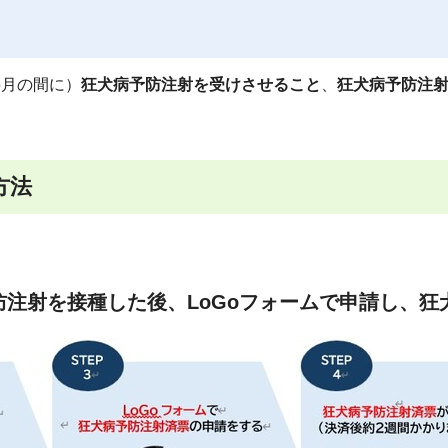
6月の間に）
狂犬病予防注射を受けさせること
、
狂犬病予防注
方法
防注射を接種した後、LoGoフォームで申請し、狂