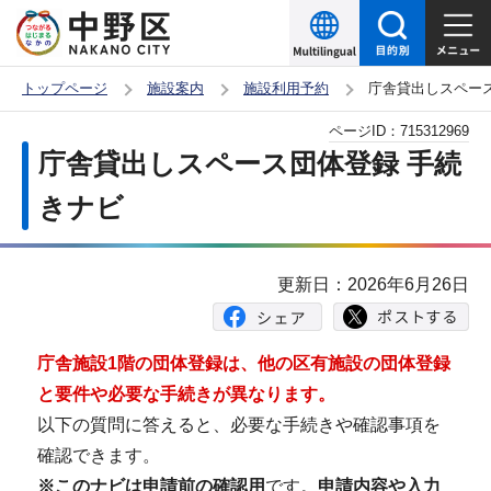
こ
の
ペ
トップページ
施設案内
施設利用予約
庁舎貸出しスペー
ー
本
ページID：
715312969
ジ
文
庁舎貸出しスペース団体登録 手続
の
こ
先
きナビ
こ
頭
か
で
ら
更新日：2026年6月26日
す
庁舎施設1階の団体登録は、他の区有施設の団体登録
と要件や必要な手続きが異なります。
以下の質問に答えると、必要な手続きや確認事項を
確認できます。
※このナビは申請前の確認用
です。
申請内容や入力