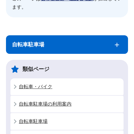
ます。
サ
本
ブ
文
自転車駐車場
ナ
こ
ビ
こ
ゲ
ま
類似ページ
ー
で
シ
自転車・バイク
ョ
ン
自転車駐車場の利用案内
こ
こ
自転車駐車場
か
ら