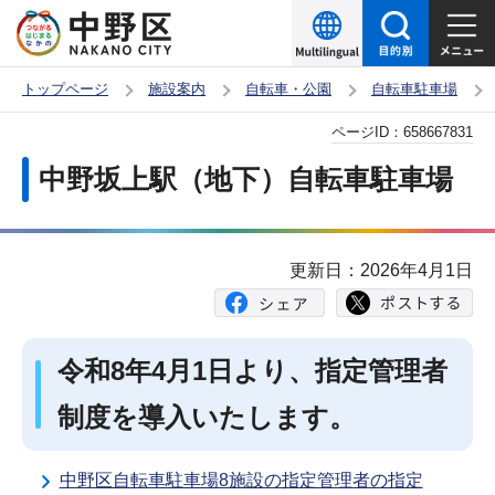
こ
の
ペ
トップページ
施設案内
自転車・公園
自転車駐車場
ー
本
ページID：
658667831
ジ
文
の
中野坂上駅（地下）自転車駐車場
こ
先
こ
頭
か
で
更新日：2026年4月1日
ら
す
令和8年4月1日より、指定管理者
制度を導入いたします。
中野区自転車駐車場8施設の指定管理者の指定