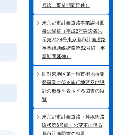
号線：事業期間延伸）
東京都市計画道路事業認可図
書の縦覧（平成6年建設省告
示第2424号東京都市計画道路
事業補助線街路第62号線：事
業期間延伸）
囲町東地区第一種市街地再開
発事業に係る施行地区及び設
計の概要を表示する図書の縦
覧
東京都市計画道路（幹線街路
環状第6号線）の変更に係る
都市計画図書の縦覧