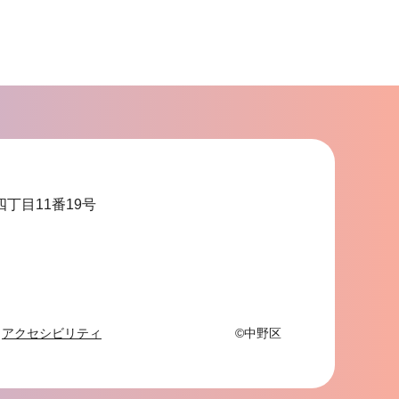
サ
ブ
ナ
ビ
ゲ
ー
シ
ョ
四丁目11番19号
ン
こ
こ
ま
で
アクセシビリティ
©中野区