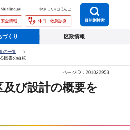
Multilingual
やさしいにほんご
目的別検索
・安全情報
休日・救急診療
ちづくり
区政情報
覧の一覧
る図書の縦覧
ページID：
201022958
区及び設計の概要を