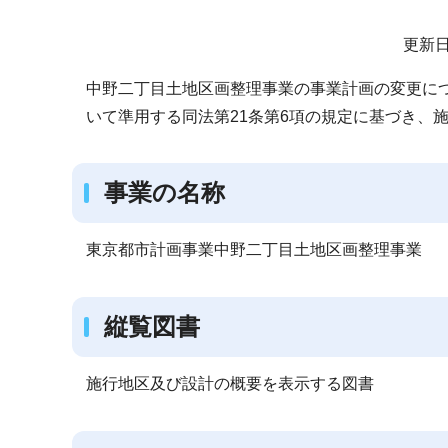
サ
更新日
ブ
中野二丁目土地区画整理事業の事業計画の変更につい
ナ
いて準用する同法第21条第6項の規定に基づき、
ビ
ゲ
ー
事業の名称
シ
ョ
東京都市計画事業中野二丁目土地区画整理事業
ン
こ
こ
縦覧図書
か
ら
施行地区及び設計の概要を表示する図書