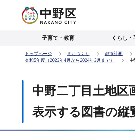
こ
の
ペ
ー
子育て・教育
くらし・
ジ
の
トップページ
まちづくり
都市計画
先
令和5年度（2023年4月から2024年3月まで）
中
頭
で
本
す
文
中野二丁目土地区
こ
こ
か
表示する図書の縦
ら