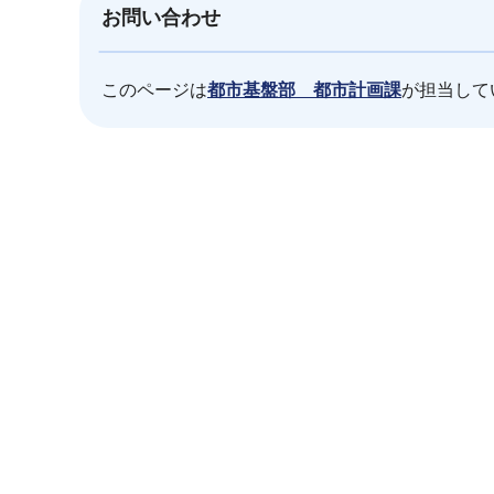
お問い合わせ
このページは
都市基盤部 都市計画課
が担当して
本
文
こ
こ
ま
で