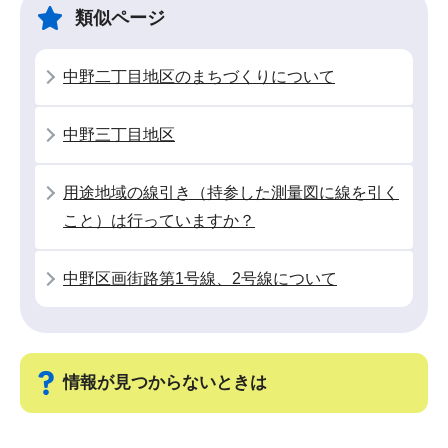
ー
で
類似ページ
シ
ョ
中野二丁目地区のまちづくりについて
ン
こ
中野三丁目地区
こ
か
用途地域の線引き（持参した測量図に線を引く
ら
こと）は行っていますか？
中野区画街路第1号線、2号線について
情報が見つからないときは
サ