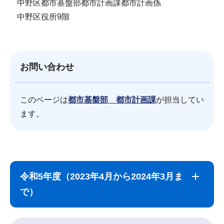
中野区都市基盤部都市計画課都市計画係
中野区役所9階
お問い合わせ
このページは
都市基盤部 都市計画課
が担当してい
ます。
サ
本
ブ
文
令和5年度（2023年4月から2024年3月ま
ナ
こ
で）
ビ
こ
ゲ
ま