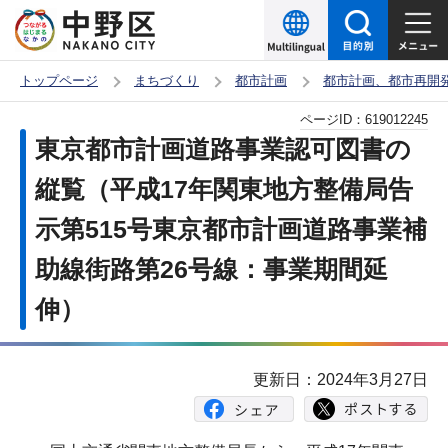
こ
の
ペ
トップページ
まちづくり
都市計画
都市計画、都市再開
ー
本
ページID：
619012245
ジ
文
東京都市計画道路事業認可図書の
の
こ
先
縦覧（平成17年関東地方整備局告
こ
頭
示第515号東京都市計画道路事業補
か
で
ら
助線街路第26号線：事業期間延
す
伸）
更新日：2024年3月27日