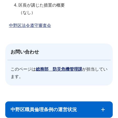
区長が講じた措置の概要
（なし）
中野区法令遵守審査会
お問い合わせ
このページは
総務部 防災危機管理課
が担当してい
ます。
サ
本
ブ
文
中野区職員倫理条例の運営状況
ナ
こ