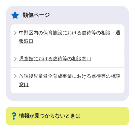
ビ
こ
ゲ
ま
類似ページ
ー
で
シ
中野区内の保育施設における虐待等の相談・通
ョ
報窓口
ン
こ
児童館における虐待等の相談窓口
こ
か
放課後児童健全育成事業における虐待等の相談
ら
窓口
情報が見つからないときは