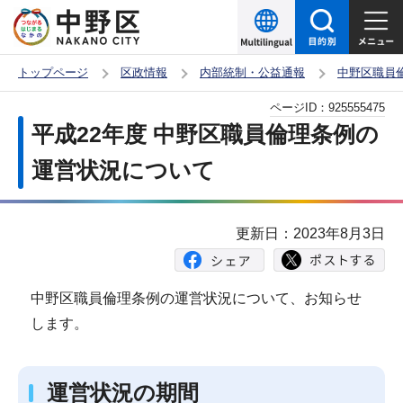
こ
の
ペ
トップページ
区政情報
内部統制・公益通報
中野区職員
ー
本
ページID：
925555475
ジ
文
平成22年度 中野区職員倫理条例の
の
こ
先
運営状況について
こ
頭
か
で
ら
更新日：2023年8月3日
す
中野区職員倫理条例の運営状況について、お知らせ
します。
運営状況の期間