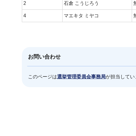
2
石倉 こうじろう
4
マエキタ ミヤコ
お問い合わせ
このページは
選挙管理委員会事務局
が担当してい
本
文
こ
こ