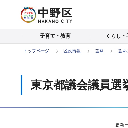
こ
の
ペ
ー
子育て・教育
くらし・
ジ
の
トップページ
区政情報
選挙
選挙
先
頭
本
で
文
す
こ
東京都議会議員選
こ
か
ら
サ
更新日