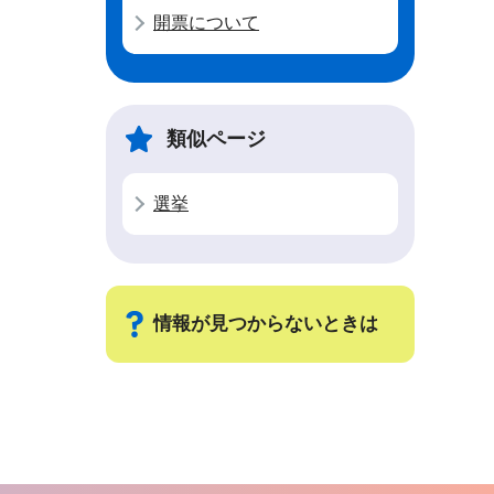
開票について
類似ページ
選挙
情報が見つからないときは
サ
ブ
ナ
ビ