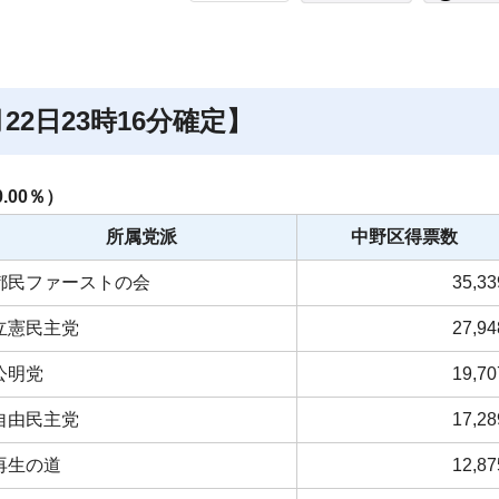
。
2日23時16分確定】
00％）
所属党派
中野区得票数
都民ファーストの会
35,33
立憲民主党
27,94
公明党
19,70
自由民主党
17,28
再生の道
12,87