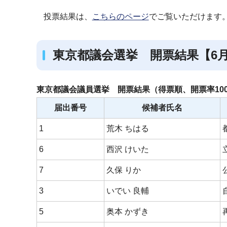
ブ
投票結果は、
こちらのページ
でご覧いただけます
ナ
ビ
ゲ
東京都議会選挙 開票結果【6月2
ー
シ
東京都議会議員選挙 開票結果（得票順、開票率100.
ョ
ン
届出番号
候補者氏名
こ
1
荒木 ちはる
こ
か
6
西沢 けいた
ら
7
久保 りか
3
いでい 良輔
5
奥本 かずき