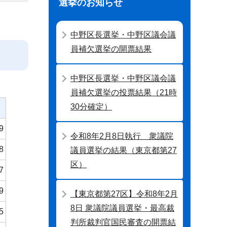
選挙のお知らせ
中野区長選挙・中野区議会議
員補欠選挙の開票結果
中野区長選挙・中野区議会議
員補欠選挙の投票結果（21時
30分確定）
9
令和8年2月8日執行 衆議院
8
議員選挙の結果（東京都第27
区）
7
9
【東京都第27区】令和8年2月
8日 衆議院議員選挙・最高裁
5
判所裁判官国民審査の開票結