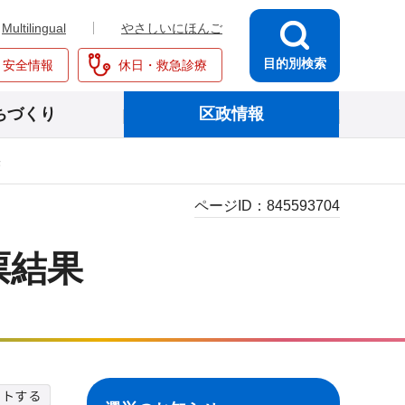
Multilingual
やさしいにほんご
目的別検索
・安全情報
休日・救急診療
ちづくり
区政情報
果
ページID：
845593704
票結果