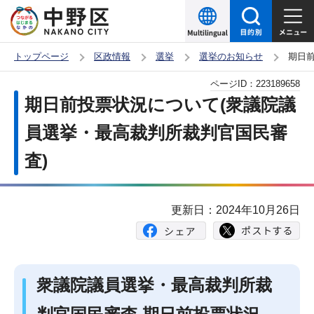
こ
の
ペ
トップページ
区政情報
選挙
選挙のお知らせ
期日
ー
本
ページID：
223189658
ジ
文
期日前投票状況について(衆議院議
の
こ
先
員選挙・最高裁判所裁判官国民審
こ
頭
査)
か
で
ら
す
更新日：2024年10月26日
衆議院議員選挙・最高裁判所裁