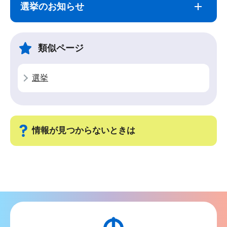
ブ
文
選挙のお知らせ
ナ
こ
ビ
こ
ゲ
ま
類似ページ
ー
で
シ
選挙
ョ
ン
こ
こ
情報が見つからないときは
か
ら
サ
ブ
ナ
ビ
ゲ