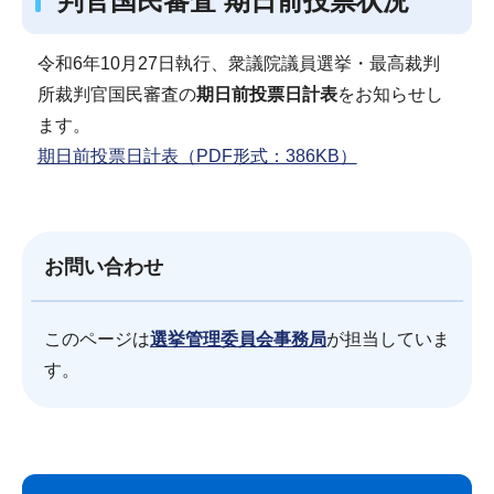
判官国民審査 期日前投票状況
令和6年10月27日執行、衆議院議員選挙・最高裁判
所裁判官国民審査の
期日前投票日計表
をお知らせし
ます。
期日前投票日計表（PDF形式：386KB）
お問い合わせ
このページは
選挙管理委員会事務局
が担当していま
す。
サ
本