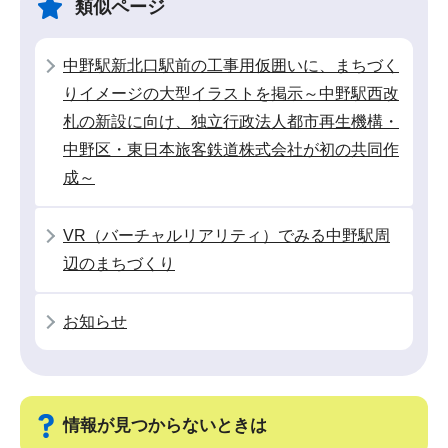
類似ページ
ー
で
シ
中野駅新北口駅前の工事用仮囲いに、まちづく
ョ
りイメージの大型イラストを掲示～中野駅西改
ン
札の新設に向け、独立行政法人都市再生機構・
こ
中野区・東日本旅客鉄道株式会社が初の共同作
こ
成～
か
ら
VR（バーチャルリアリティ）でみる中野駅周
辺のまちづくり
お知らせ
情報が見つからないときは