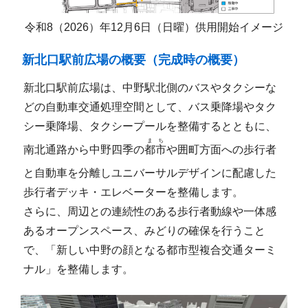
令和8（2026）年12月6日（日曜）供用開始イメージ
新北口駅前広場の概要（完成時の概要）
新北口駅前広場は、中野駅北側のバスやタクシーな
どの自動車交通処理空間として、バス乗降場やタク
シー乗降場、タクシープールを整備するとともに、
まち
南北通路から中野四季の
都市
や囲町方面への歩行者
と自動車を分離しユニバーサルデザインに配慮した
歩行者デッキ・エレベーターを整備します。
さらに、周辺との連続性のある歩行者動線や一体感
あるオープンスペース、みどりの確保を行うこと
で、「新しい中野の顔となる都市型複合交通ターミ
ナル」を整備します。