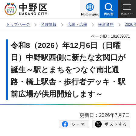
こ
の
ペ
トップページ
区政情報
広聴・広報
報道資料
202
ー
本
ページID：
191639371
ジ
文
令和8（2026）年12月6日（日曜
の
こ
先
日）中野駅西側に新たな玄関口が
こ
頭
誕生～駅とまちをつなぐ南北通
か
で
ら
路・橋上駅舎・歩行者デッキ・駅
す
前広場が供用開始します～
更新日：2026年7月7日