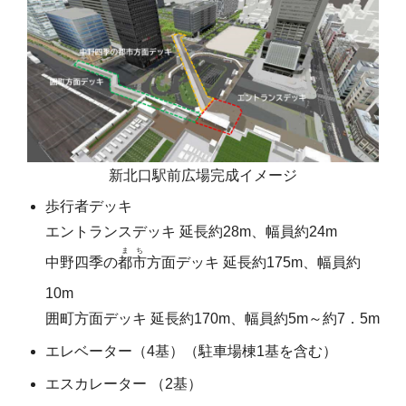
新北口駅前広場完成イメージ
歩行者デッキ
エントランスデッキ 延長約28m、幅員約24m
まち
中野四季の
都市
方面デッキ 延長約175m、幅員約
10m
囲町方面デッキ 延長約170m、幅員約5m～約7．5m
エレベーター（4基）（駐車場棟1基を含む）
エスカレーター （2基）