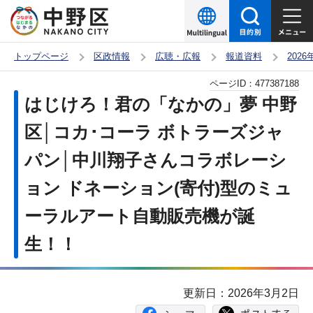
こ
の
ペ
トップページ
区政情報
広聴・広報
報道資料
202
ー
本
ページID：
477387188
ジ
文
はじけろ！君の「なかの」夢 中野
の
こ
先
区│コカ･コーラ ボトラーズジャ
こ
頭
パン│中川翔子さんコラボレーシ
か
で
ら
ョン ドネーション(寄付)型のミュ
す
ーラルアート自動販売機が誕
生！！
更新日：2026年3月2日