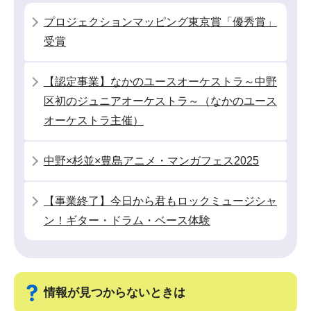
シ
プロジェクションマッピング東京賞「優秀賞」
ョ
受賞
ン
こ
【認定事業】なかのユースオーケストラ～中野
こ
区初のジュニアオーケストラ～（なかのユース
か
オーケストラ主催）
ら
中野×杉並×豊島アニメ・マンガフェス2025
【事業終了】今日から君もロックミュージシャ
ン！ギター・ドラム・ベース体験
情報が見つからないときは