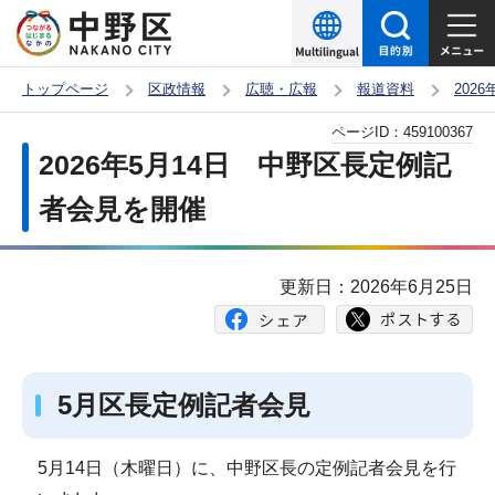
こ
の
ペ
トップページ
区政情報
広聴・広報
報道資料
202
ー
本
ページID：
459100367
ジ
文
2026年5月14日 中野区長定例記
の
こ
先
者会見を開催
こ
頭
か
で
ら
更新日：2026年6月25日
す
5月区長定例記者会見
5月14日（木曜日）に、中野区長の定例記者会見を行