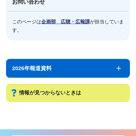
お問い合わせ
このページは
企画部 広聴・広報課
が担当していま
す。
サ
本
ブ
文
2026年報道資料
ナ
こ
ビ
こ
ゲ
ま
情報が見つからないときは
ー
で
シ
サ
ョ
ブ
ン
ナ
こ