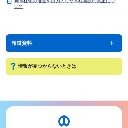
無電柱化の推進を目的とした電柱新設の禁止につ
いて
サ
本
ブ
文
ナ
こ
報道資料
ビ
こ
ゲ
ま
ー
で
情報が見つからないときは
シ
ョ
サ
ン
ブ
こ
ナ
こ
ビ
か
ゲ
ら
ー