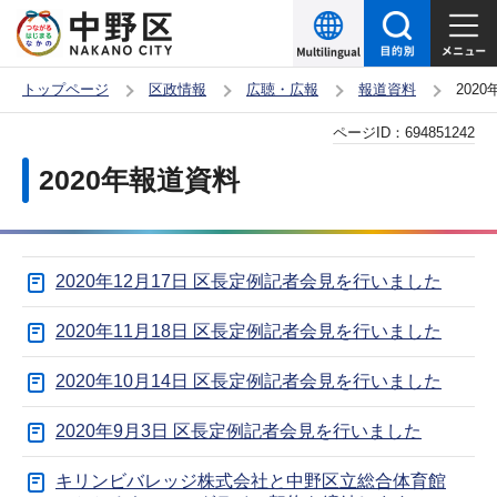
こ
の
ペ
トップページ
区政情報
広聴・広報
報道資料
202
ー
本
ページID：
694851242
ジ
文
の
2020年報道資料
こ
先
こ
頭
か
で
2020年12月17日 区長定例記者会見を行いました
ら
す
2020年11月18日 区長定例記者会見を行いました
2020年10月14日 区長定例記者会見を行いました
2020年9月3日 区長定例記者会見を行いました
キリンビバレッジ株式会社と中野区立総合体育館