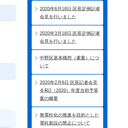
2020年6月18日 区長定例記者
会見を行いました
2020年3月18日 区長定例記者
会見を行いました
中野区基本構想（素案）につ
いて
2020年2月6日 区長記者会見
令和2（2020）年度当初予算
案の概要
無電柱化の推進を目的とした
電柱新設の禁止について