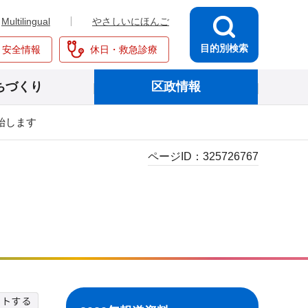
Multilingual
やさしいにほんご
目的別検索
・安全情報
休日・救急診療
ちづくり
区政情報
始します
ページID：
325726767