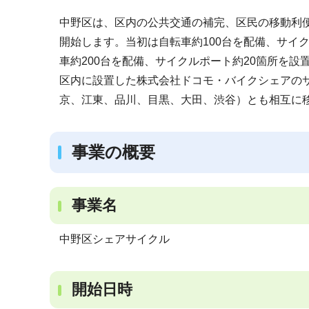
ブ
中野区は、区内の公共交通の補完、区民の移動利便
ナ
開始します。当初は自転車約100台を配備、サイ
ビ
車約200台を配備、サイクルポート約20箇所を設
ゲ
区内に設置した株式会社ドコモ・バイクシェアのサ
ー
京、江東、品川、目黒、大田、渋谷）とも相互に
シ
ョ
ン
事業の概要
こ
こ
か
事業名
ら
中野区シェアサイクル
開始日時