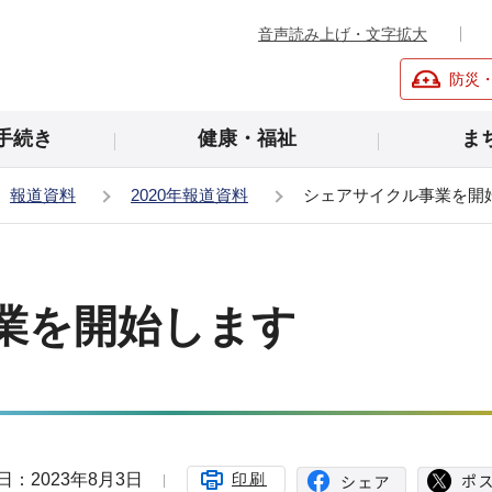
音声読み上げ・文字拡大
防災
手続き
健康・福祉
ま
報道資料
2020年報道資料
シェアサイクル事業を開
業を開始します
日：2023年8月3日
印刷