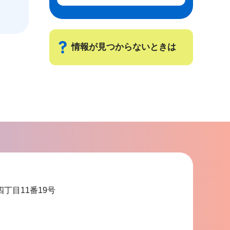
情報が見つからないときは
サ
ブ
ナ
ビ
ゲ
ー
シ
ョ
四丁目11番19号
ン
こ
こ