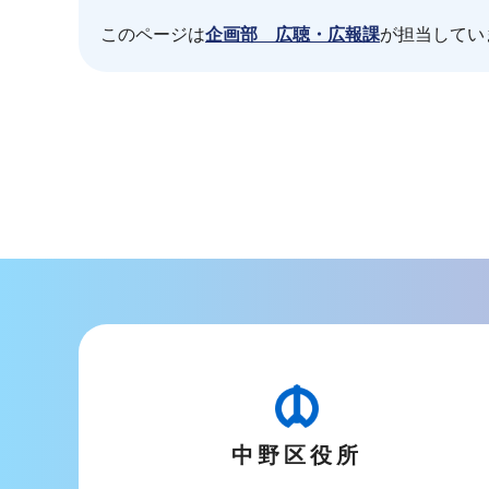
このページは
企画部 広聴・広報課
が担当してい
本
文
こ
こ
ま
で
中野区役所