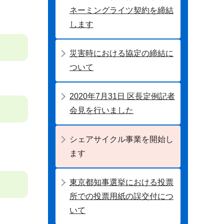
ネーミングライツ契約を締結
します
災害時における協定の締結に
ついて
2020年7月31日 区長定例記者
会見を行いました
シェアサイクル事業を開始し
ます
東京都知事選挙における投票
所での投票用紙の誤交付につ
いて