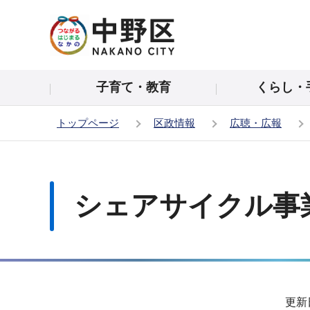
こ
の
ペ
ー
子育て・教育
くらし・
ジ
の
トップページ
区政情報
広聴・広報
先
頭
本
で
文
す
こ
シェアサイクル事
こ
か
ら
サ
更新