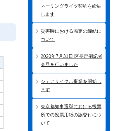
ネーミングライツ契約を締結
します
災害時における協定の締結に
ついて
2020年7月31日 区長定例記者
会見を行いました
シェアサイクル事業を開始し
ます
東京都知事選挙における投票
所での投票用紙の誤交付につ
いて