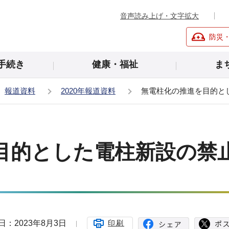
音声読み上げ・文字拡大
防災
手続き
健康・福祉
ま
報道資料
2020年報道資料
無電柱化の推進を目的と
目的とした電柱新設の禁
日：2023年8月3日
印刷