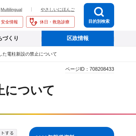
Multilingual
やさしいにほんご
目的別検索
・安全情報
休日・救急診療
ちづくり
区政情報
した電柱新設の禁止について
ページID：
708208433
止について