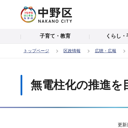
こ
の
ペ
ー
子育て・教育
くらし・
ジ
の
トップページ
区政情報
広聴・広報
先
頭
本
で
文
す
こ
無電柱化の推進を
こ
か
ら
サ
更新