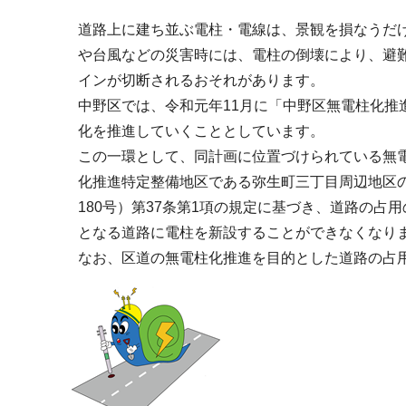
ブ
道路上に建ち並ぶ電柱・電線は、景観を損なうだ
ナ
や台風などの災害時には、電柱の倒壊により、避
ビ
インが切断されるおそれがあります。
ゲ
中野区では、令和元年11月に「中野区無電柱化推
ー
化を推進していくこととしています。
シ
この一環として、同計画に位置づけられている無
ョ
化推進特定整備地区である弥生町三丁目周辺地区の
ン
180号）第37条第1項の規定に基づき、道路の
こ
となる道路に電柱を新設することができなくなり
こ
なお、区道の無電柱化推進を目的とした道路の占用
か
ら