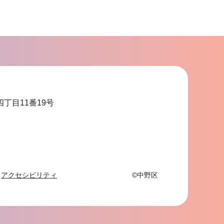
ま
で
四丁目11番19号
アクセシビリティ
©中野区