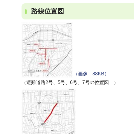
路線位置図
（画像：88KB）
（避難道路2号、5号、6号、7号の位置図 ）