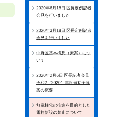
2020年6月18日 区長定例記者
会見を行いました
2020年3月18日 区長定例記者
会見を行いました
中野区基本構想（素案）につ
いて
2020年2月6日 区長記者会見
令和2（2020）年度当初予算
案の概要
無電柱化の推進を目的とした
電柱新設の禁止について