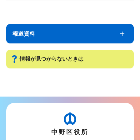
サ
本
ブ
文
ナ
こ
報道資料
ビ
こ
ゲ
ま
ー
で
情報が見つからないときは
シ
ョ
サ
ン
ブ
こ
ナ
こ
ビ
か
ゲ
ら
ー
中野区役所
シ