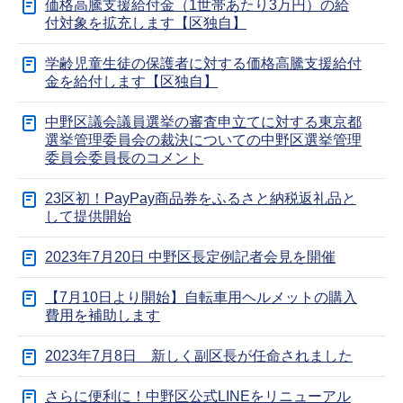
価格高騰支援給付金（1世帯あたり3万円）の給
付対象を拡充します【区独自】
学齢児童生徒の保護者に対する価格高騰支援給付
金を給付します【区独自】
中野区議会議員選挙の審査申立てに対する東京都
選挙管理委員会の裁決についての中野区選挙管理
委員会委員長のコメント
23区初！PayPay商品券をふるさと納税返礼品と
して提供開始
2023年7月20日 中野区長定例記者会見を開催
【7月10日より開始】自転車用ヘルメットの購入
費用を補助します
2023年7月8日 新しく副区長が任命されました
さらに便利に！中野区公式LINEをリニューアル