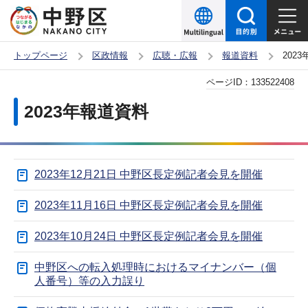
こ
の
ペ
トップページ
区政情報
広聴・広報
報道資料
202
ー
本
ページID：
133522408
ジ
文
の
2023年報道資料
こ
先
こ
頭
か
で
2023年12月21日 中野区長定例記者会見を開催
ら
す
2023年11月16日 中野区長定例記者会見を開催
2023年10月24日 中野区長定例記者会見を開催
中野区への転入処理時におけるマイナンバー（個
人番号）等の入力誤り