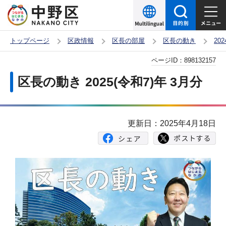
こ
の
ペ
トップページ
区政情報
区長の部屋
区長の動き
20
ー
本
ページID：
898132157
ジ
文
の
区長の動き 2025(令和7)年 3月分
こ
先
こ
頭
か
で
更新日：2025年4月18日
ら
す