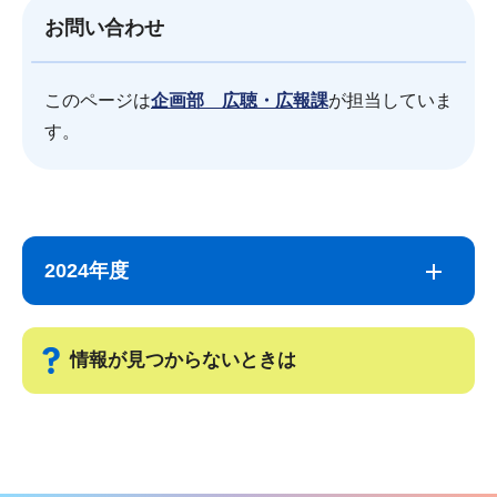
お問い合わせ
このページは
企画部 広聴・広報課
が担当していま
す。
サ
本
ブ
文
2024年度
ナ
こ
ビ
こ
ゲ
ま
情報が見つからないときは
ー
で
シ
サ
ョ
ブ
ン
ナ