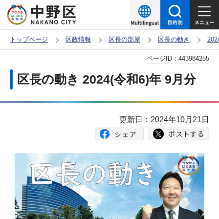
こ
の
ペ
トップページ
区政情報
区長の部屋
区長の動き
20
ー
本
ページID：
443984255
ジ
文
の
区長の動き 2024(令和6)年 9月分
こ
先
こ
頭
か
で
更新日：2024年10月21日
ら
す