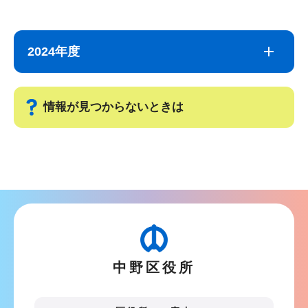
サ
本
ブ
文
2024年度
ナ
こ
ビ
こ
ゲ
ま
情報が見つからないときは
ー
で
シ
サ
ョ
ブ
ン
ナ
こ
ビ
こ
ゲ
か
ー
ら
中野区役所
シ
ョ
ン