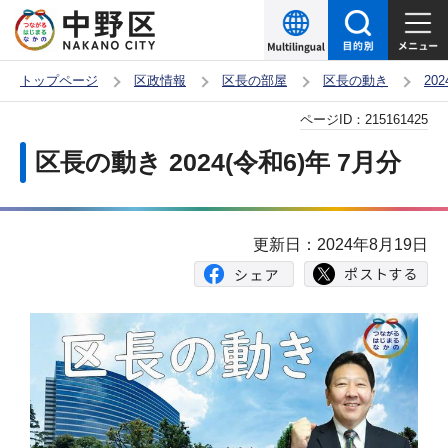
こ
の
ペ
トップページ
区政情報
区長の部屋
区長の動き
20
ー
本
ページID：
215161425
ジ
文
の
区長の動き 2024(令和6)年 7月分
こ
先
こ
頭
か
で
更新日：2024年8月19日
ら
す