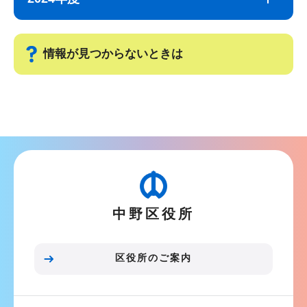
ナ
こ
ビ
こ
ゲ
ま
情報が見つからないときは
ー
で
シ
サ
ョ
ブ
ン
ナ
こ
ビ
こ
ゲ
か
ー
ら
中野区役所
シ
ョ
ン
区役所のご案内
こ
こ