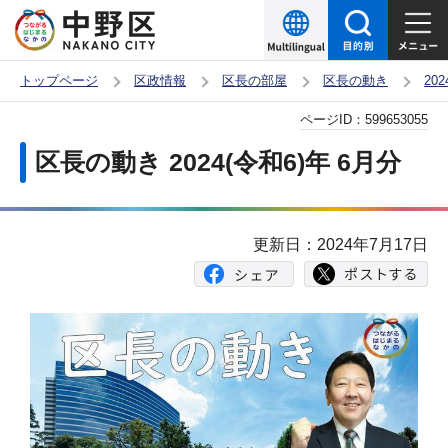
こ
の
ペ
トップページ
区政情報
区長の部屋
区長の動き
20
ー
本
ページID：
599653055
ジ
文
の
区長の動き 2024(令和6)年 6月分
こ
先
こ
頭
か
で
更新日：2024年7月17日
ら
す