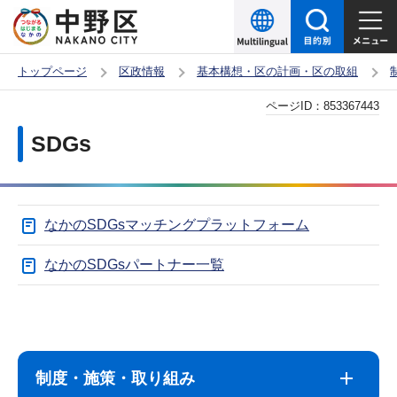
こ
の
ペ
トップページ
区政情報
基本構想・区の計画・区の取組
ー
本
ページID：
853367443
ジ
文
の
SDGs
こ
先
こ
頭
か
で
なかのSDGsマッチングプラットフォーム
ら
す
なかのSDGsパートナー一覧
サ
本
ブ
文
ナ
こ
制度・施策・取り組み
ビ
こ