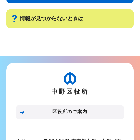
ゲ
ま
ー
で
情報が見つからないときは
シ
ョ
サ
ン
ブ
こ
ナ
こ
ビ
か
ゲ
ら
ー
中野区役所
シ
ョ
ン
区役所のご案内
こ
こ
ま