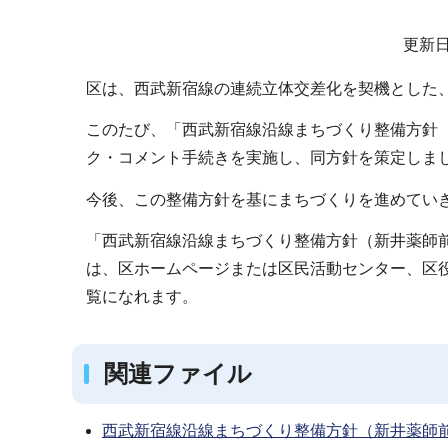
サ
更新日
ブ
区は、西武新宿線の連続立体交差化を契機とした
ナ
ビ
このたび、「西武新宿線沿線まちづくり整備方針
ゲ
ク・コメント手続きを実施し、同方針を策定しま
ー
今後、この整備方針を基にまちづくりを進めてい
シ
ョ
「西武新宿線沿線まちづくり整備方針（新井薬師
ン
は、区ホームページまたは区民活動センター、区役
こ
覧になれます。
こ
か
関連ファイル
ら
西武新宿線沿線まちづくり整備方針（新井薬師前駅