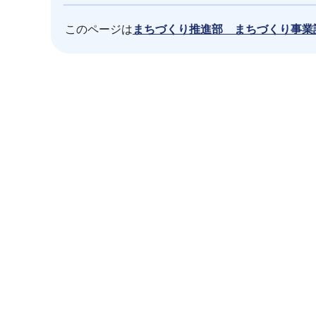
このページは
まちづくり推進部 まちづくり事業
本
文
こ
こ
ま
で