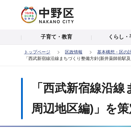
こ
の
ペ
ー
子育て・教育
くらし・
ジ
の
トップページ
区政情報
基本構想・区の
先
「西武新宿線沿線まちづくり整備方針(新井薬師前駅及
頭
で
本
す
文
「西武新宿線沿線
こ
こ
か
周辺地区編)」を
ら