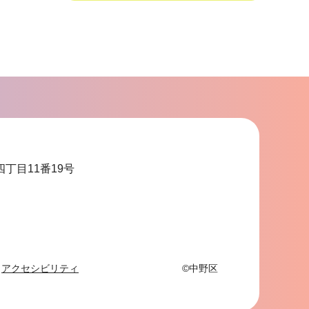
サ
ブ
ナ
ビ
ゲ
ー
シ
ョ
四丁目11番19号
ン
こ
こ
ま
で
アクセシビリティ
©中野区