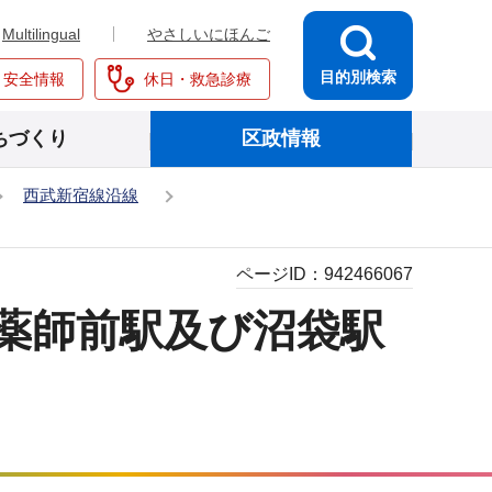
Multilingual
やさしいにほんご
目的別検索
・安全情報
休日・救急診療
ちづくり
区政情報
西武新宿線沿線
ページID：
942466067
薬師前駅及び沼袋駅