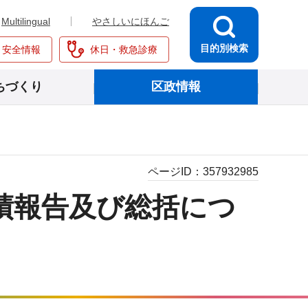
Multilingual
やさしいにほんご
目的別検索
・安全情報
休日・救急診療
ちづくり
区政情報
ページID：
357932985
績報告及び総括につ