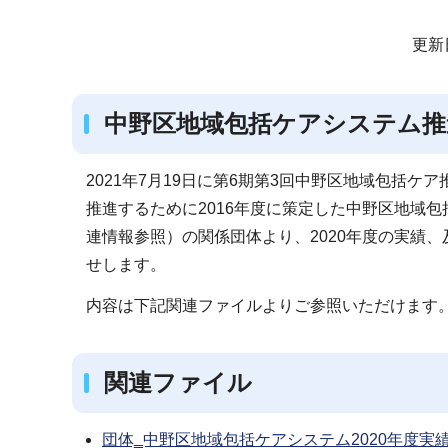
サ
更新
ブ
ナ
中野区地域包括ケアシステム推
ビ
ゲ
ー
2021年7月19日に第6期第3回中野区地域包括
シ
推進するために2016年度に策定した中野区地域
ョ
連情報参照）の関係団体より、2020年度の実績、
ン
せします。
こ
内容は下記関連ファイルよりご参照いただけます
こ
か
ら
関連ファイル
団体‗中野区地域包括ケアシステム2020年度実績報