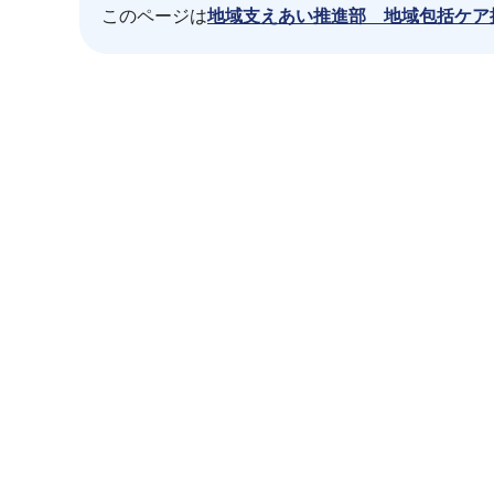
このページは
地域支えあい推進部 地域包括ケア
本
文
こ
こ
ま
で