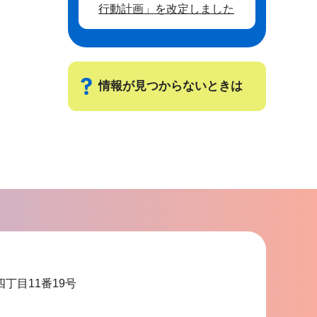
行動計画」を改定しました
情報が見つからないときは
サ
ブ
ナ
ビ
ゲ
ー
シ
ョ
四丁目11番19号
ン
こ