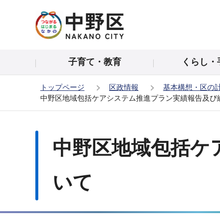
こ
の
ペ
ー
子育て・教育
くらし・
ジ
の
トップページ
区政情報
基本構想・区の
先
中野区地域包括ケアシステム推進プラン実績報告及び
頭
で
本
す
文
中野区地域包括ケ
こ
こ
か
いて
ら