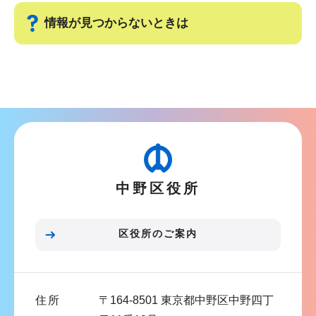
ゲ
ま
情報が見つからないときは
ー
で
シ
サ
ョ
ブ
ン
ナ
こ
ビ
こ
ゲ
か
ー
ら
中野区役所
シ
ョ
ン
区役所のご案内
こ
こ
ま
住所
〒164-8501 東京都中野区中野四丁
で