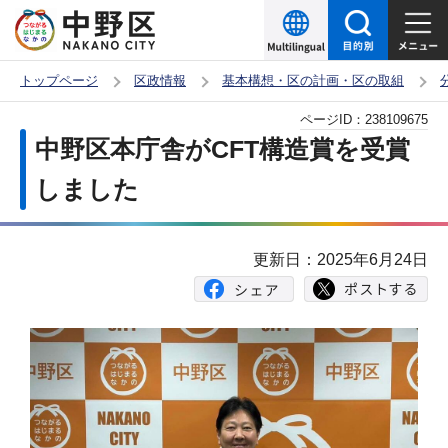
こ
の
ペ
トップページ
区政情報
基本構想・区の計画・区の取組
ー
本
ページID：
238109675
ジ
文
中野区本庁舎がCFT構造賞を受賞
の
こ
先
しました
こ
頭
か
で
ら
更新日：2025年6月24日
す