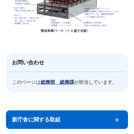
お問い合わせ
このページは
総務部 総務課
が担当しています。
サ
本
ブ
文
新庁舎に関する取組
ナ
こ
ビ
こ