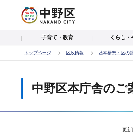
こ
の
ペ
ー
子育て・教育
くらし・
ジ
の
トップページ
区政情報
基本構想・区の
先
頭
本
で
文
す
こ
中野区本庁舎のご
こ
か
ら
サ
更新