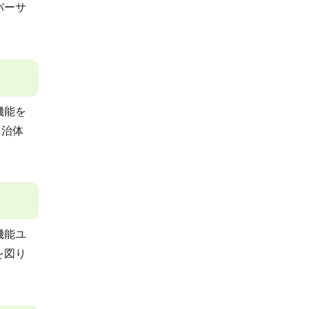
バーサ
機能を
自治体
機能ユ
を図り