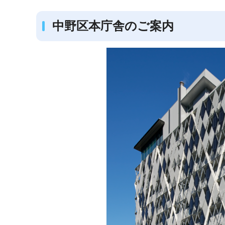
ブ
ナ
中野区本庁舎のご案内
ビ
ゲ
ー
シ
ョ
ン
こ
こ
か
ら