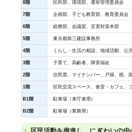
8階
区民部、環境部、選挙管理委員会
7階
企画部、子ども教育部、教育委員会
6階
総務部、会議室、災害対策本部
5階
東京都第三建設事務所
4階
くらし・生活の相談、地域活動、公共
3階
子育て、高齢者、障害福祉
2階
住民票、マイナンバー、戸籍、税、
1階
区民交流スペース、食堂・カフェ、
B1階
駐車場（来庁者用）
B2階
駐車場（業務用）
区民活動を推進し、にぎわいの中