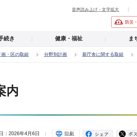
音声読み上げ・文字拡大
防災
手続き
健康・福祉
ま
計画・区の取組
分野別計画
新庁舎に関する取組
案内
日：2026年4月6日
印刷