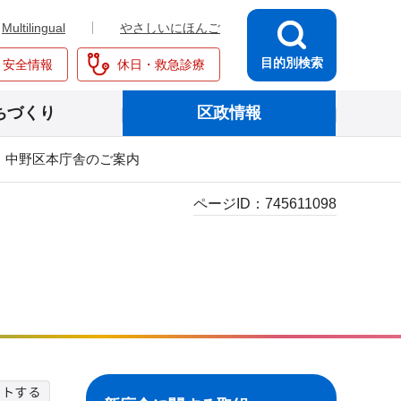
Multilingual
やさしいにほんご
目的別検索
・安全情報
休日・救急診療
ちづくり
区政情報
中野区本庁舎のご案内
ページID：
745611098