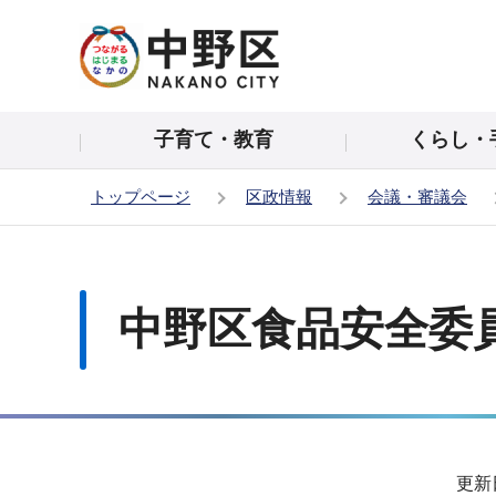
こ
の
ペ
ー
子育て・教育
くらし・
ジ
の
トップページ
区政情報
会議・審議会
先
頭
本
で
文
す
こ
中野区食品安全委員会
こ
か
ら
サ
更新