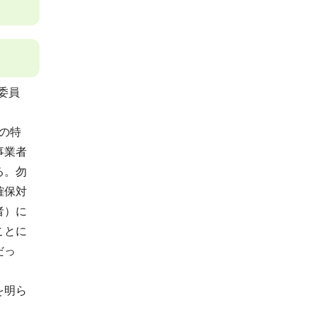
委員
の特
事業者
る。勿
確保対
者）に
ことに
だっ
を明ら