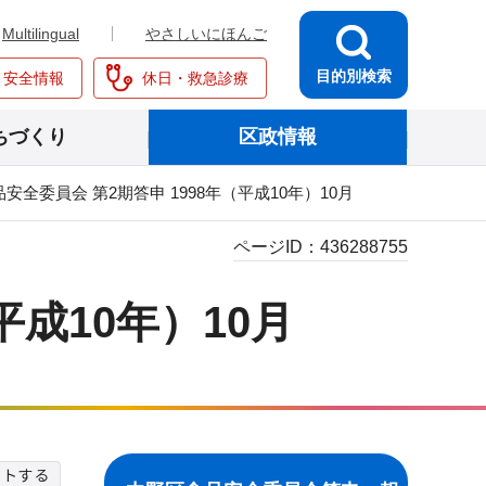
Multilingual
やさしいにほんご
目的別検索
・安全情報
休日・救急診療
ちづくり
区政情報
安全委員会 第2期答申 1998年（平成10年）10月
ページID：
436288755
平成10年）10月