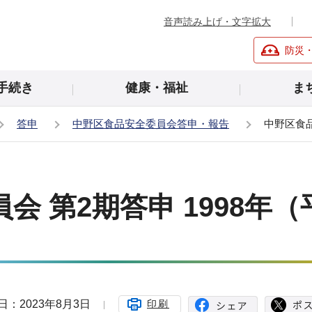
音声読み上げ・文字拡大
防災
手続き
健康・福祉
ま
答申
中野区食品安全委員会答申・報告
中野区食品
 第2期答申 1998年（
日：2023年8月3日
印刷