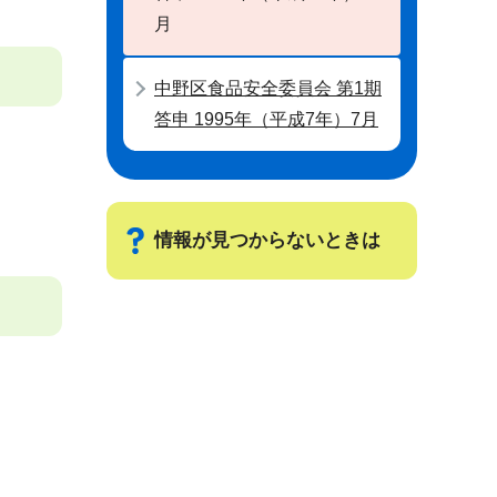
月
中野区食品安全委員会 第1期
答申 1995年（平成7年）7月
情報が見つからないときは
サ
ブ
ナ
ビ
ゲ
ー