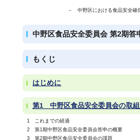
ブ
－ 中野区における食品安全確
ナ
ビ
ゲ
中野区食品安全委員会 第2期答申
ー
シ
ョ
もくじ
ン
こ
はじめに
こ
か
ら
第1 中野区食品安全委員会の取
1 これまでの経過
2 第1期中野区食品安全委員会答申の概要
3 第2期中野区食品安全委員会の課題