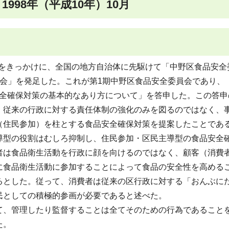
998年（平成10年）10月
願をきっかけに、全国の地方自治体に先駆けて「中野区食品安全
会」を発足した。これが第1期中野区食品安全委員会であり、
品安全確保対策の基本的なあり方について」を答申した。この答申
、従来の行政に対する責任体制の強化のみを図るのではなく、
（住民参加）を柱とする食品安全確保対策を提案したことであ
導型の役割はむしろ抑制し、住民参加・区民主導型の食品安全
者は食品衛生活動を行政に顔を向けるのではなく、顧客（消費
に食品衛生活動に参加することによって食品の安全性を高める
るとした。従って、消費者は従来の区行政に対する「おんぶに
民としての積極的参画が必要であると述べた。
、管理したり監督することは全てそのための行為であること
た。