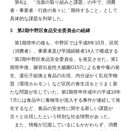
第4は、「当面の取り組みと課題」の中で、消費
者・事業者・行政の各々に「期待すること」として
具体的な課題を列挙した。
3 第2期中野区食品安全委員会の経緯
第1期答申の後も、中野区では平成8年10月、区民
（消費者）、事業者及び学識経験者14人で構成する
「第2期中野区食品安全委員会」を発足させた。第1
期答申後、腸管出血性大腸菌O157による食中毒の発
生、遺伝子組換え食品の出現、内分泌かく乱化学物
質（環境ホルモン）など区民の食生活をとりまく新
たな問題が生じていた。第2期答申作成中の平成10年
7月には食品中に毒物等が混入する事件が連続して発
生するなど、食品の安全性に関する新しい課題が
次々と出現したという特別な社会情勢があった。
また、情報が氾濫しているにもかかわらず、消費