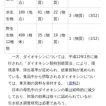
点）
質）
質）
水生
189（地
61（物
22（物
3（物質）（3/12）
生物
点）
質）
質）
野生
生物
499（検
25（物
19（物
1（物質）（1/12）
12種
体）
質）
質）
類
一方、ダイオキシンについては、平成12年1月に施
行された「ダイオキシン類特別措置法」により、環
境基準、排出基準が定められ、総量規制が進められ
ている。食品中から摂取されるダイオキシンについ
ては、東京都の資料を添付する。（
資料2
）
日本の母乳中のダイオキシンの量は経時的に減少
しており、対策の効果は徐々に認められているが、
引き続き調査研究は必要であろう。