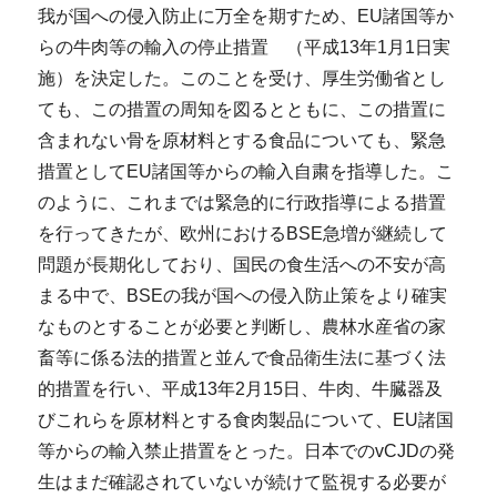
我が国への侵入防止に万全を期すため、EU諸国等か
らの牛肉等の輸入の停止措置 （平成13年1月1日実
施）を決定した。このことを受け、厚生労働省とし
ても、この措置の周知を図るとともに、この措置に
含まれない骨を原材料とする食品についても、緊急
措置としてEU諸国等からの輸入自粛を指導した。こ
のように、これまでは緊急的に行政指導による措置
を行ってきたが、欧州におけるBSE急増が継続して
問題が長期化しており、国民の食生活への不安が高
まる中で、BSEの我が国への侵入防止策をより確実
なものとすることが必要と判断し、農林水産省の家
畜等に係る法的措置と並んで食品衛生法に基づく法
的措置を行い、平成13年2月15日、牛肉、牛臓器及
びこれらを原材料とする食肉製品について、EU諸国
等からの輸入禁止措置をとった。日本でのvCJDの発
生はまだ確認されていないが続けて監視する必要が