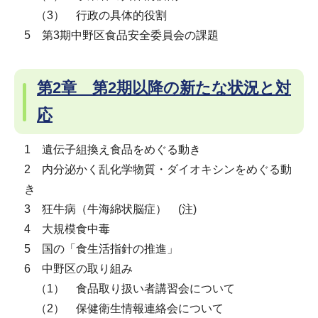
（3） 行政の具体的役割
5 第3期中野区食品安全委員会の課題
第2章 第2期以降の新たな状況と対
応
1 遺伝子組換え食品をめぐる動き
2 内分泌かく乱化学物質・ダイオキシンをめぐる動
き
3 狂牛病（牛海綿状脳症） (注)
4 大規模食中毒
5 国の「食生活指針の推進」
6 中野区の取り組み
（1） 食品取り扱い者講習会について
（2） 保健衛生情報連絡会について