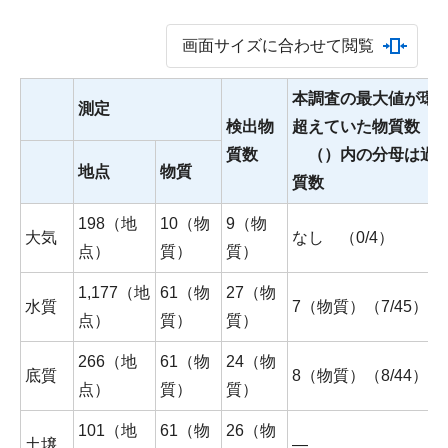
画面サイズに合わせて閲覧
本調査の最大値が環
測定
検出物
超えていた物質数
質数
（）内の分母は過去
地点
物質
質数
198（地
10（物
9（物
大気
なし （0/4）
点）
質）
質）
1,177（地
61（物
27（物
水質
7（物質）（7/45）
点）
質）
質）
266（地
61（物
24（物
底質
8（物質）（8/44）
点）
質）
質）
101（地
61（物
26（物
土壌
―