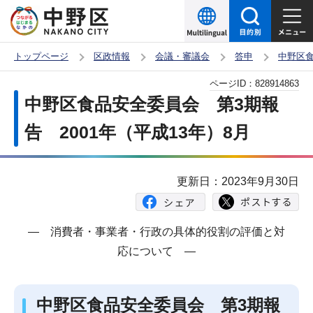
こ
の
ペ
トップページ
区政情報
会議・審議会
答申
中野区
ー
本
ページID：
828914863
ジ
文
中野区食品安全委員会 第3期報
の
こ
先
告 2001年（平成13年）8月
こ
頭
か
で
ら
更新日：2023年9月30日
す
― 消費者・事業者・行政の具体的役割の評価と対
応について ―
中野区食品安全委員会 第3期報