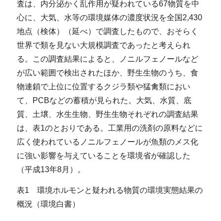
査は、内分泌かく乱作用が疑われている67物質を中
心に、大気、水等の環境媒体の濃度状況を全国2,430
地点（検体）（延べ）で調査したもので、おそらく
世界で類を見ない大規模調査であったと考えられ
る。この調査結果によると、ノニルフェノールなど
が広い範囲で検出されたほか、野生生物のうち、食
物連鎖で上位に位置するクジラ類や猛禽類におい
て、PCBなどの蓄積が見られた。大気、水質、底
質、土壌、水生生物、野生生物それぞれの調査結果
は、表1のとおりである。工業用の洗剤の原料などに
広く使われているノニルフェノールが魚類のメス化
に強い影響を与えていることを環境省が確認した
（平成13年8月）。
表1 環境ホルモンと疑われる物質の環境実態結果の
概況（環境白書）