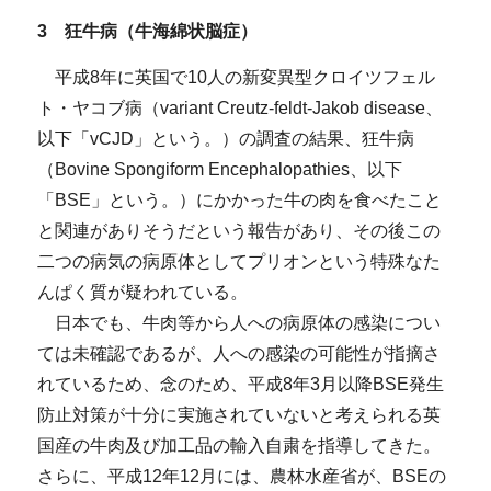
3 狂牛病（牛海綿状脳症）
平成8年に英国で10人の新変異型クロイツフェル
ト・ヤコブ病（variant Creutz-feldt-Jakob disease、
以下「vCJD」という。）の調査の結果、狂牛病
（Bovine Spongiform Encephalopathies、以下
「BSE」という。）にかかった牛の肉を食べたこと
と関連がありそうだという報告があり、その後この
二つの病気の病原体としてプリオンという特殊なた
んぱく質が疑われている。
日本でも、牛肉等から人への病原体の感染につい
ては未確認であるが、人への感染の可能性が指摘さ
れているため、念のため、平成8年3月以降BSE発生
防止対策が十分に実施されていないと考えられる英
国産の牛肉及び加工品の輸入自粛を指導してきた。
さらに、平成12年12月には、農林水産省が、BSEの