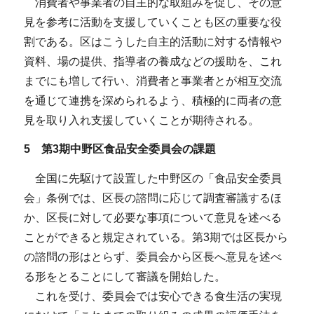
消費者や事業者の自主的な取組みを促し、その意
見を参考に活動を支援していくことも区の重要な役
割である。区はこうした自主的活動に対する情報や
資料、場の提供、指導者の養成などの援助を、これ
までにも増して行い、消費者と事業者とが相互交流
を通じて連携を深められるよう、積極的に両者の意
見を取り入れ支援していくことが期待される。
5 第3期中野区食品安全委員会の課題
全国に先駆けて設置した中野区の「食品安全委員
会」条例では、区長の諮問に応じて調査審議するほ
か、区長に対して必要な事項について意見を述べる
ことができると規定されている。第3期では区長から
の諮問の形はとらず、委員会から区長へ意見を述べ
る形をとることにして審議を開始した。
これを受け、委員会では安心できる食生活の実現