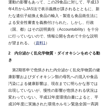
運動の影響もあって、この29食品に対して、平成13
年4月からJAS法で表示義務が課されるとともに、新
たな遺伝子組換え食品の輸入・製造も食品衛生法に
よる安全性審査を義務付けられた。しかし、行政
（国、都）はその説明責任（Accountability）を十分
に行っていないので、情報公開を含めて十分な説明
が望まれる。（
資料1
）
2 内分泌かく乱化学物質・ダイオキシンをめぐる動
き
第2期答申で危惧された内分泌かく乱化学物質の健
康影響およびダイオキシン類の母乳への混入や食品
汚染による健康影響は、現在までに明らかな形では
出現していないが、慢性の影響が危惧される状況は
変わっていない。平成12年度環境白書によると、平
成10年度に実施された環境ホルモン緊急全国一斉調