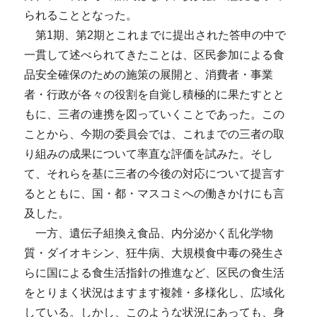
られることとなった。
第1期、第2期とこれまでに提出された答申の中で
一貫して述べられてきたことは、区民参加による食
品安全確保のための施策の展開と、消費者・事業
者・行政が各々の役割を自覚し積極的に果たすとと
もに、三者の連携を図っていくことであった。この
ことから、今期の委員会では、これまでの三者の取
り組みの成果について率直な評価を試みた。そし
て、それらを基に三者の今後の対応について提言す
るとともに、国・都・マスコミへの働きかけにも言
及した。
一方、遺伝子組換え食品、内分泌かく乱化学物
質・ダイオキシン、狂牛病、大規模食中毒の発生さ
らに国による食生活指針の推進など、区民の食生活
をとりまく状況はますます複雑・多様化し、広域化
している。しかし、このような状況にあっても、身