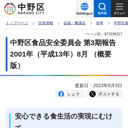
こ
の
ペ
トップページ
区政情報
会議・審議会
答申
中野区
ー
本
ページID：
977038317
ジ
文
中野区食品安全委員会 第3期報告
の
こ
先
2001年（平成13年）8月 （概要
こ
頭
版）
か
で
ら
す
更新日：2023年8月3日
安心できる食生活の実現にむけ