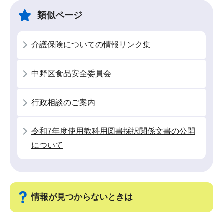
ゲ
ま
類似ページ
ー
で
シ
介護保険についての情報リンク集
ョ
ン
中野区食品安全委員会
こ
こ
行政相談のご案内
か
ら
令和7年度使用教科用図書採択関係文書の公開
について
情報が見つからないときは