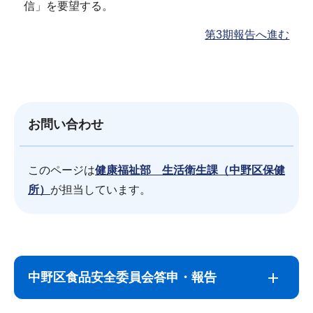
信」を要望する。
第3期報告へ進む
お問い合わせ
このページは
健康福祉部 生活衛生課（中野区保健
所）
が担当しています。
サ
本
ブ
文
中野区食品安全委員会答申・報告
ナ
こ
ビ
こ