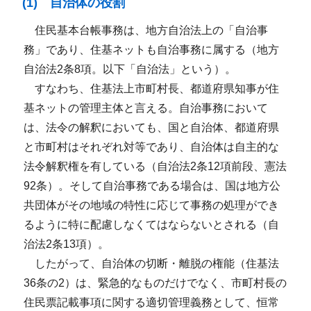
(1) 自治体の役割
住民基本台帳事務は、地方自治法上の「自治事
務」であり、住基ネットも自治事務に属する（地方
自治法2条8項。以下「自治法」という）。
すなわち、住基法上市町村長、都道府県知事が住
基ネットの管理主体と言える。自治事務において
は、法令の解釈においても、国と自治体、都道府県
と市町村はそれぞれ対等であり、自治体は自主的な
法令解釈権を有している（自治法2条12項前段、憲法
92条）。そして自治事務である場合は、国は地方公
共団体がその地域の特性に応じて事務の処理ができ
るように特に配慮しなくてはならないとされる（自
治法2条13項）。
したがって、自治体の切断・離脱の権能（住基法
36条の2）は、緊急的なものだけでなく、市町村長の
住民票記載事項に関する適切管理義務として、恒常