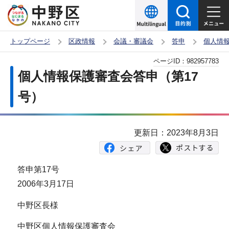
こ
の
ペ
トップページ
区政情報
会議・審議会
答申
個人情
ー
本
ページID：
982957783
ジ
文
個人情報保護審査会答申（第17
の
こ
先
号）
こ
頭
か
で
ら
更新日：2023年8月3日
す
答申第17号
2006年3月17日
中野区長様
中野区個人情報保護審査会