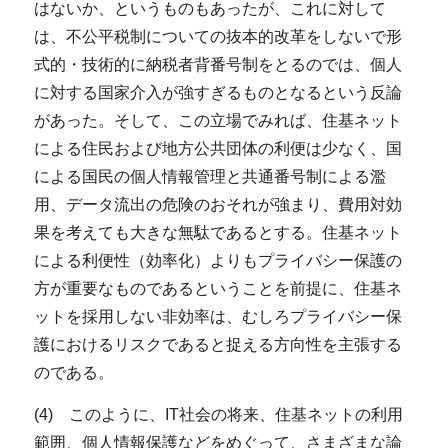
はないか、というものもあったが、これに対して
は、不公平税制についての抜本的改革をしないで形
式的・技術的に納税者背番号制をとるのでは、個人
に対する国家介入が強すぎるものとなるという反論
があった。そして、この立場でみれば、住基ネット
による住民および地方公共団体の利便は少なく、国
による国民の個人情報管理と共通番号制による濫
用、データ流出の危険のおそれが強まり、費用対効
果を考えても大きな無駄であるとする。住基ネット
による利便性（効率化）よりもプライバシー保護の
方が重要なものであるということを前提に、住基ネ
ットを採用しない非効率は、むしろプライバシー保
護におけるリスクであると捉える方向性を主張する
のである。
(4) このように、IT社会の将来、住基ネットの利用
範囲、個人情報保護などをめぐって、さまざまな論