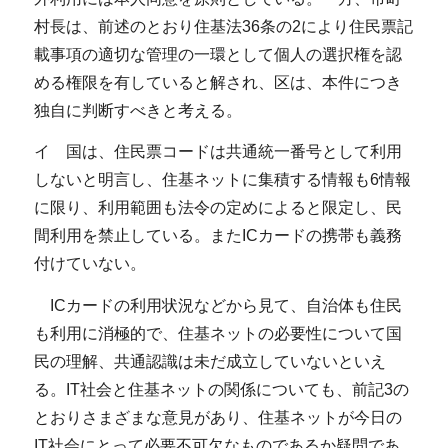
村長は、前述のとおり住基法36条の2により住民票記
載事項の適切な管理の一環として個人の選択権を認
める権限を有していると解され、区は、本件につき
独自に判断すべきと考える。
イ 国は、住民票コードは共通統一番号として利用
しないと明言し、住基ネットに集積する情報も6情報
に限り、利用範囲も法令の定めによると限定し、民
間利用を禁止している。またICカードの携帯も義務
付けていない。
ICカードの利用状況などから見て、自治体も住民
も利用に消極的で、住基ネットの必要性について国
民の理解、共通認識は未だ成立していないといえ
る。IT社会と住基ネットの関係についても、前記3の
とおりさまざまな意見があり、住基ネットが今日の
IT社会にとって必要不可欠なものであるか疑問であ