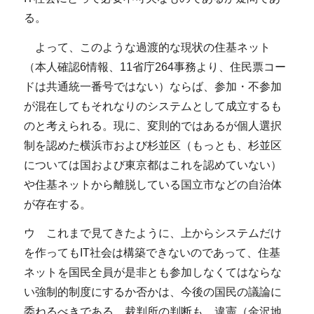
る。
よって、このような過渡的な現状の住基ネット
（本人確認6情報、11省庁264事務より、住民票コー
ドは共通統一番号ではない）ならば、参加・不参加
が混在してもそれなりのシステムとして成立するも
のと考えられる。現に、変則的ではあるが個人選択
制を認めた横浜市および杉並区（もっとも、杉並区
については国および東京都はこれを認めていない）
や住基ネットから離脱している国立市などの自治体
が存在する。
ウ これまで見てきたように、上からシステムだけ
を作ってもIT社会は構築できないのであって、住基
ネットを国民全員が是非とも参加しなくてはならな
い強制的制度にするか否かは、今後の国民の議論に
委ねるべきである。裁判所の判断も、違憲（金沢地