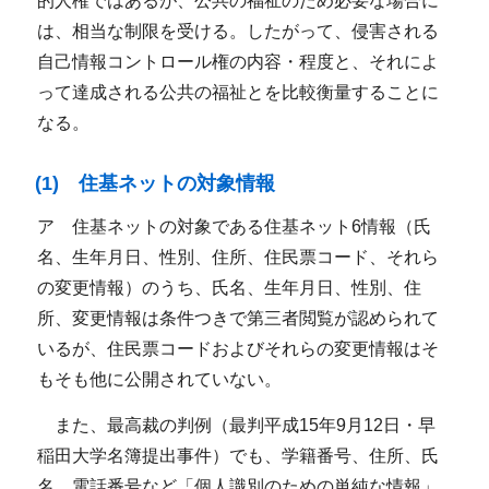
的人権ではあるが、公共の福祉のため必要な場合に
は、相当な制限を受ける。したがって、侵害される
自己情報コントロール権の内容・程度と、それによ
って達成される公共の福祉とを比較衡量することに
なる。
(1) 住基ネットの対象情報
ア 住基ネットの対象である住基ネット6情報（氏
名、生年月日、性別、住所、住民票コード、それら
の変更情報）のうち、氏名、生年月日、性別、住
所、変更情報は条件つきで第三者閲覧が認められて
いるが、住民票コードおよびそれらの変更情報はそ
もそも他に公開されていない。
また、最高裁の判例（最判平成15年9月12日・早
稲田大学名簿提出事件）でも、学籍番号、住所、氏
名、電話番号など「個人識別のための単純な情報」