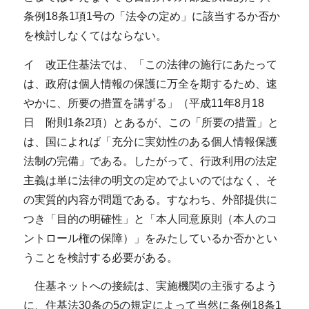
条例18条1項1号の「法令の定め」に該当するか否か
を検討しなくてはならない。
イ 改正住基法では、「この法律の施行にあたって
は、政府は個人情報の保護に万全を期するため、速
やかに、所要の措置を講ずる」（平成11年8月18
日 附則1条2項）とあるが、この「所要の措置」と
は、国によれば「充分に実効性のある個人情報保護
法制の完備」である。したがって、行政利用の法定
主義は単に法律の明文の定めでよいのではなく、そ
の実質的内容が問題である。すなわち、外部提供に
つき「目的の明確性」と「本人同意原則（本人のコ
ントロール権の保障）」をみたしているか否かとい
うことを検討する必要がある。
住基ネットへの接続は、実施機関の主張するよう
に、住基法30条の5の規定によって当然に条例18条1