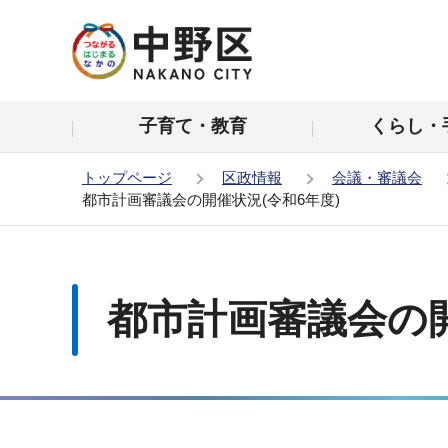
こ
の
ペ
ー
子育て・教育
くらし・
ジ
の
トップページ
区政情報
会議・審議会
先
都市計画審議会の開催状況(令和6年度)
頭
で
本
す
文
こ
都市計画審議会の開
こ
か
ら