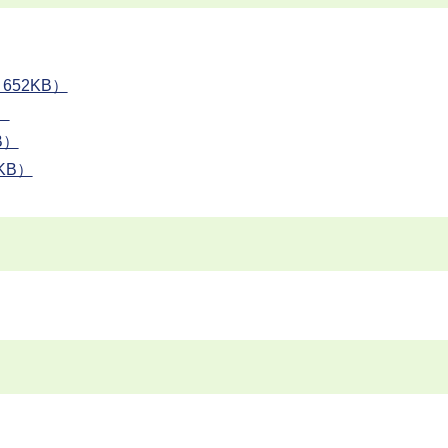
652KB）
）
B）
KB）