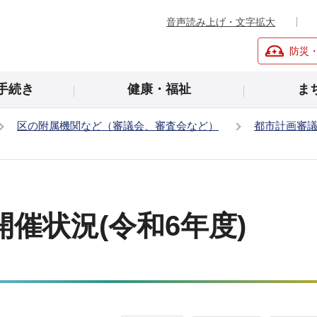
音声読み上げ・文字拡大
防災
手続き
健康・福祉
ま
区の附属機関など（審議会、審査会など）
都市計画審
催状況(令和6年度)