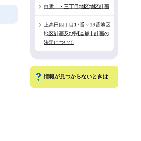
白鷺二・三丁目地区地区計画
上高田四丁目17番～19番地区
地区計画及び関連都市計画の
決定について
情報が見つからないときは
サ
ブ
ナ
ビ
ゲ