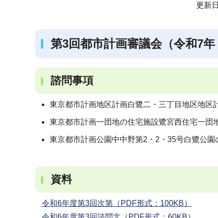
サ
更新日
ブ
ナ
第3回都市計画審議会（令和7年（
ビ
ゲ
ー
諮問事項
シ
ョ
東京都市計画地区計画白鷺二・三丁目地区地区計
ン
東京都市計画一団地の住宅施設鷺宮西住宅一団地
こ
こ
東京都市計画公園中中野第2・2・35号白鷺公園
か
ら
資料
令和6年度第3回次第（PDF形式：100KB）
令和6年度第3回諮問文（PDF形式：60KB）