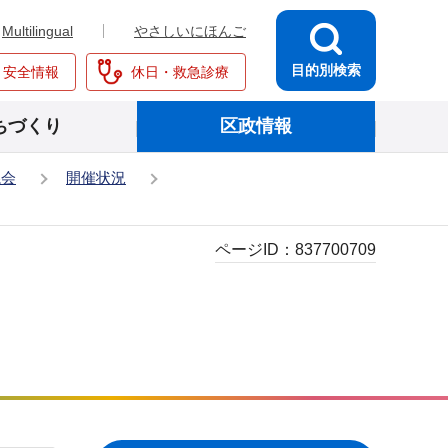
Multilingual
やさしいにほんご
目的別検索
・安全情報
休日・救急診療
ちづくり
区政情報
議会
開催状況
ページID：
837700709