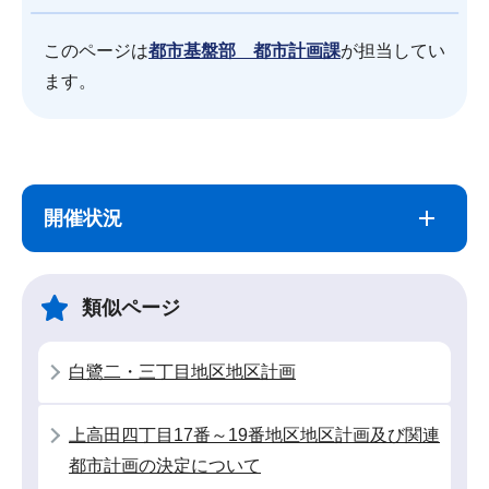
このページは
都市基盤部 都市計画課
が担当してい
ます。
サ
本
ブ
文
開催状況
ナ
こ
ビ
こ
ゲ
ま
類似ページ
ー
で
シ
白鷺二・三丁目地区地区計画
ョ
ン
上高田四丁目17番～19番地区地区計画及び関連
こ
都市計画の決定について
こ