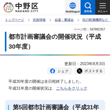
こ
の
ペ
トップページ
区政情報
会議・審議会
区の附属機関など
ー
本
ページID：
347892357
ジ
文
都市計画審議会の開催状況（平成
の
こ
先
30年度）
こ
頭
か
で
ら
更新日：2023年8月3日
す
平成30年度の開催は全日程終了しました。
平成31年度の開催状況は、
こちらをクリック
第5回都市計画審議会（平成31年