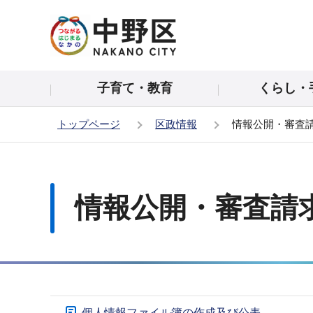
こ
の
ペ
ー
子育て・教育
くらし・
ジ
の
トップページ
区政情報
情報公開・審査
先
頭
本
で
文
す
こ
情報公開・審査請
こ
か
ら
サ
個人情報ファイル簿の作成及び公表