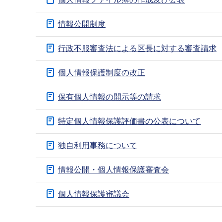
ブ
ナ
情報公開制度
ビ
ゲ
行政不服審査法による区長に対する審査請求
ー
個人情報保護制度の改正
シ
ョ
保有個人情報の開示等の請求
ン
こ
特定個人情報保護評価書の公表について
こ
か
独自利用事務について
ら
情報公開・個人情報保護審査会
個人情報保護審議会
本