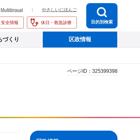
Multilingual
やさしいにほんご
目的別検索
・安全情報
休日・救急診療
ちづくり
区政情報
ページID：
325399398